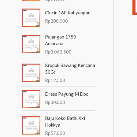
n
Cincin 160 Kahyangan
t
Rp
280.000
u
k
Pajangan 1750
:
Adiprana
Rp
3.062.500
Krupuk Bawang Kencana
50Gr
Rp
12.500
Dress Payung M Dbc
Rp
30.000
Baju Koko Batik Xxl
Hokkya
Rp
57.000