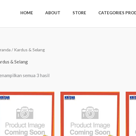
HOME
ABOUT
STORE
CATEGORIES PRO
Diurutkan
randa
/ Kardus & Selang
menurut
yang
terbaru
rdus & Selang
nampilkan semua 3 hasil