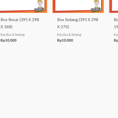
Box Besar (395 X 298
Box Sedang (395 X 298
Bo
X 368)
X 270)
19
Kardus & Selang
Kardus & Selang
Ka
Rp
10.000
Rp
10.000
R