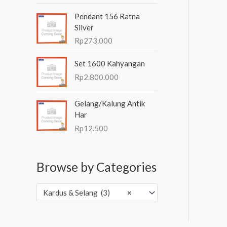
Pendant 156 Ratna
Silver
Rp
273.000
Set 1600 Kahyangan
Rp
2.800.000
Gelang/Kalung Antik
Har
Rp
12.500
Browse by Categories
Kardus & Selang (3)
×