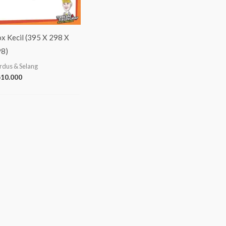
x Kecil (395 X 298 X
8)
rdus & Selang
p
10.000