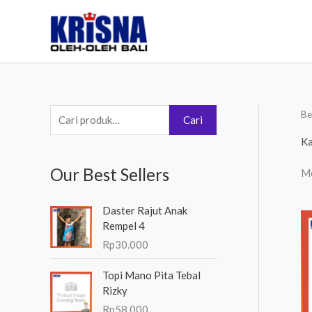
Lewati
ke
konten
Be
P
Cari
e
Ka
n
Our Best Sellers
Me
c
a
Daster Rajut Anak
r
Rempel 4
i
Rp
30.000
a
Topi Mano Pita Tebal
n
Rizky
u
Rp
58.000