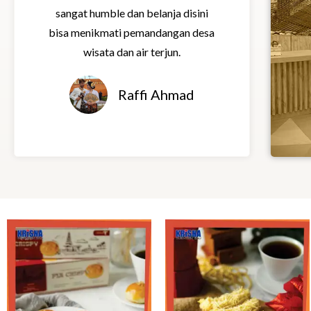
sangat humble dan belanja disini
d
bisa menikmati pemandangan desa
5
wisata dan air terjun.
o
u
t
Raffi Ahmad
o
f
5