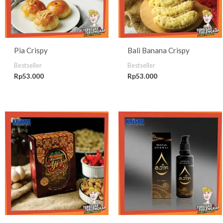
Pia Crispy
Bali Banana Crispy
Bestseller
Bestseller
Rp
53.000
Rp
53.000
Rentang
harga:
Rp17.500
hingga
Rp28.000