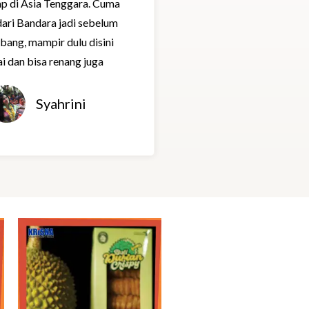
p di Asia Tenggara. Cuma
d
dari Bandara jadi sebelum
5
rbang, mampir dulu disini
o
i dan bisa renang juga
u
t
o
Syahrini
f
5