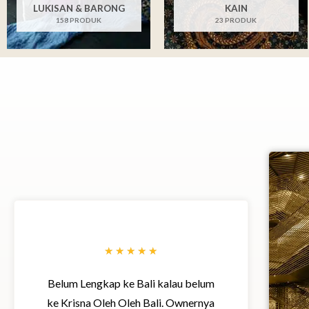
LUKISAN & BARONG
KAIN
158 PRODUK
23 PRODUK
R
★
★
★
★
★
a
Belum Lengkap ke Bali kalau belum
t
ke Krisna Oleh Oleh Bali. Ownernya
e