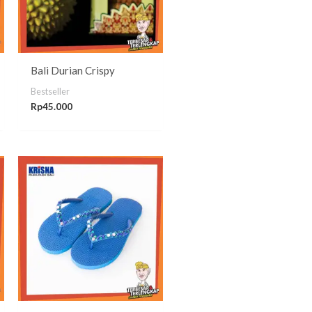
Bali Durian Crispy
Bestseller
Rp
45.000
g
00
00