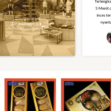
Terlengka
5 Menit 
inces te
nyanta
PRODUCT