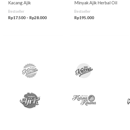
Kacang Ajik
Minyak Ajik Herbal Oil
Bestseller
Bestseller
Rp
17.500
–
Rp
28.000
Rp
195.000