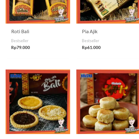
Roti Bali
Pia Ajik
Bestseller
Bestseller
Rp
79.000
Rp
61.000
Rentang
Rentan
harga:
harga:
Rp35.000
Rp41.5
hingga
hingga
Rp38.000
Rp49.5