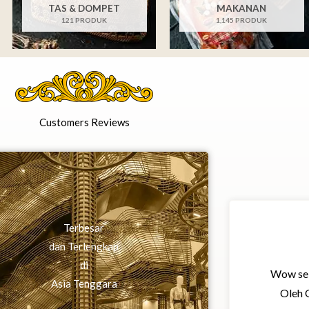
TAS & DOMPET
MAKANAN
121 PRODUK
1,145 PRODUK
Customers Reviews
Terbesar
dan Terlengkap
di
Wow sek
Asia Tenggara
Oleh 