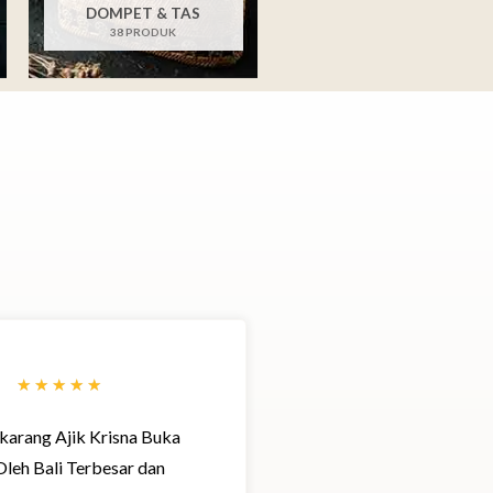
DOMPET & TAS
38 PRODUK
R
★
★
★
★
★
a
arang Ajik Krisna Buka
t
Oleh Bali Terbesar dan
e