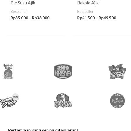
Pie Susu Ajik
Bakpia Ajik
Bestseller
Bestseller
Rp
35.000
–
Rp
38.000
Rp
41.500
–
Rp
49.500
Pertanyaan yang sering ditanyakan!