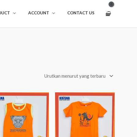
DUCT
ACCOUNT
CONTACT US
Rentang
Rentang
harga:
harga:
Rp47.500
Rp52.500
hingga
hingga
Rp52.500
Rp57.500