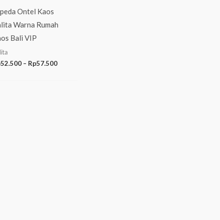
peda Ontel Kaos
lita Warna Rumah
os Bali VIP
ita
p
52.500
–
Rp
57.500