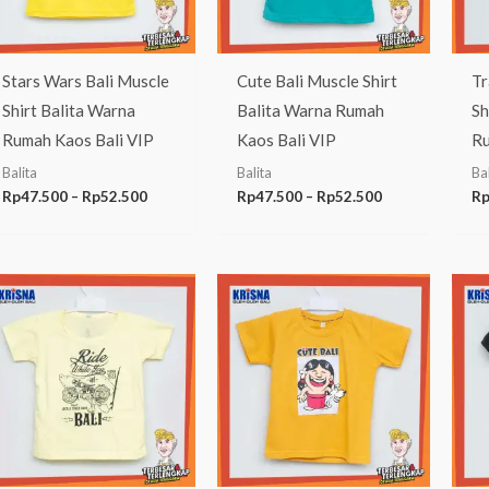
Stars Wars Bali Muscle
Cute Bali Muscle Shirt
Tr
Shirt Balita Warna
Balita Warna Rumah
Sh
Rumah Kaos Bali VIP
Kaos Bali VIP
Ru
Balita
Balita
Bal
Rp
47.500
–
Rp
52.500
Rp
47.500
–
Rp
52.500
R
Rentang
Rentang
harga:
harga:
Rp52.500
Rp52.500
hingga
hingga
Rp57.500
Rp57.500