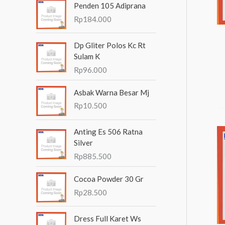
Penden 105 Adiprana
n
d
n
Rp
184.000
t
a
g
u
Dp Gliter Polos Kc Rt
h
g
k
Sulam K
i
:
Rp
96.000
Asbak Warna Besar Mj
Rp
10.500
Anting Es 506 Ratna
Silver
Rp
885.500
Cocoa Powder 30 Gr
Rp
28.500
Dress Full Karet Ws