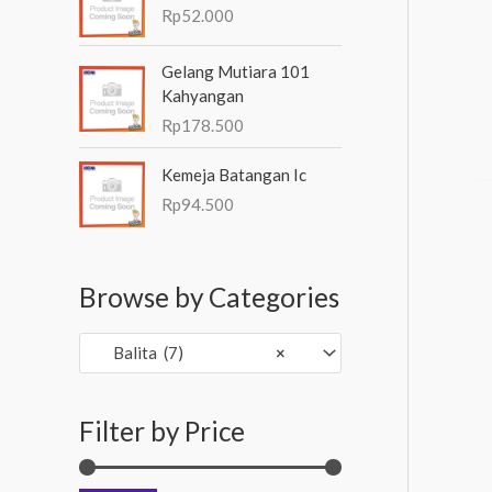
Rp
52.000
Gelang Mutiara 101
Kahyangan
Rp
178.500
Kemeja Batangan Ic
Rp
94.500
Browse by Categories
Balita (7)
×
Filter by Price