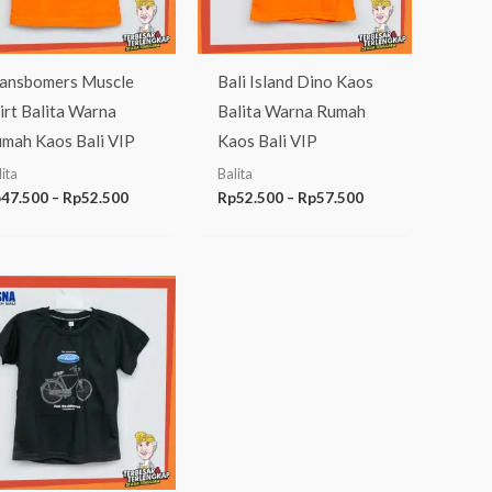
ansbomers Muscle
Bali Island Dino Kaos
irt Balita Warna
Balita Warna Rumah
mah Kaos Bali VIP
Kaos Bali VIP
ita
Balita
p
47.500
–
Rp
52.500
Rp
52.500
–
Rp
57.500
Rentang
harga:
Rp52.500
hingga
Rp57.500