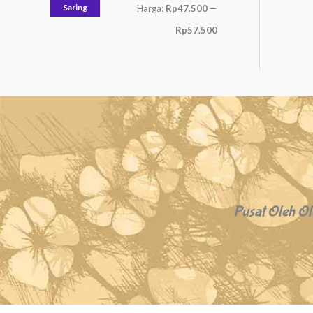
Saring
Harga:
Rp47.500
—
Rp57.500
Pusat Oleh Ol