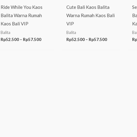
Ride While You Kaos
Cute Bali Kaos Balita
Se
Balita Warna Rumah
Warna Rumah Kaos Bali
Ba
Kaos Bali VIP
VIP
Ka
Balita
Balita
Bal
Rp
52.500
–
Rp
57.500
Rp
52.500
–
Rp
57.500
R