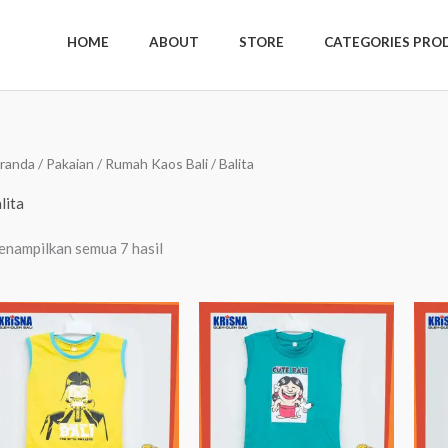
HOME
ABOUT
STORE
CATEGORIES PRO
Diurutkan
randa
/
Pakaian
/
Rumah Kaos Bali
/ Balita
menurut
yang
terbaru
lita
nampilkan semua 7 hasil
Rentang
Rentang
harga:
harga:
Rp47.500
Rp47.500
hingga
hingga
Rp52.500
Rp52.500