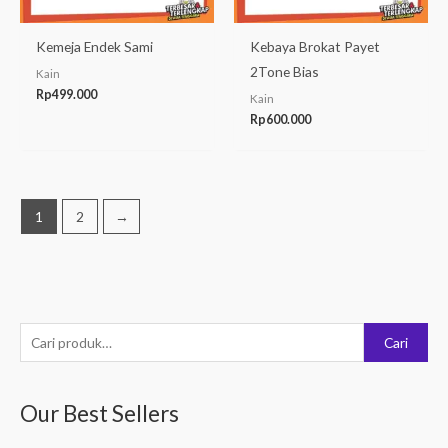
Kemeja Endek Sami
Kebaya Brokat Payet
2Tone Bias
Kain
Rp
499.000
Kain
Rp
600.000
1
2
→
P
H
H
Cari
e
a
a
n
r
r
Our Best Sellers
c
g
g
a
a
a