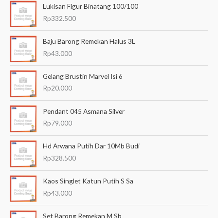
Lukisan Figur Binatang 100/100
r
t
t
Rp
332.500
i
e
e
a
r
r
Baju Barong Remekan Halus 3L
n
Rp
43.000
e
t
u
n
i
Gelang Brustin Marvel Isi 6
n
d
n
Rp
20.000
t
a
g
u
h
g
Pendant 045 Asmana Silver
k
i
Rp
79.000
:
Hd Arwana Putih Dar 10Mb Budi
Rp
328.500
Kaos Singlet Katun Putih S Sa
Rp
43.000
Set Barong Remekan M Sb