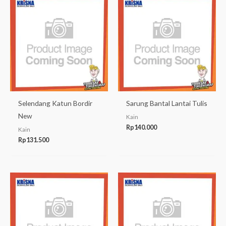
Selendang Katun Bordir
Sarung Bantal Lantai Tulis
New
Kain
Rp
140.000
Kain
Rp
131.500