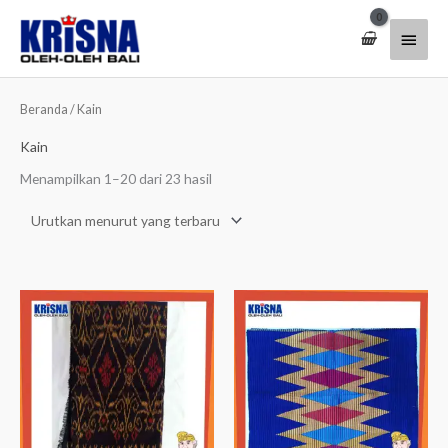
Lewati
Menu
ke
konten
Utam
Diurutkan
Beranda
/ Kain
menurut
yang
terbaru
Kain
Menampilkan 1–20 dari 23 hasil