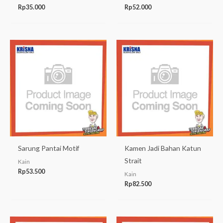
Rp
35.000
Rp
52.000
Sarung Pantai Motif
Kamen Jadi Bahan Katun
Strait
Kain
Rp
53.500
Kain
Rp
82.500