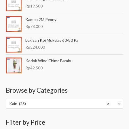
Rp
19.500
Kamen 2M Peony
Rp
78.000
Lukisan Koi Mukelas 60/80 Pa
Rp
324.000
Kodok Wind Chime Bambu
Rp
42.500
Browse by Categories
Kain (23)
×
Filter by Price