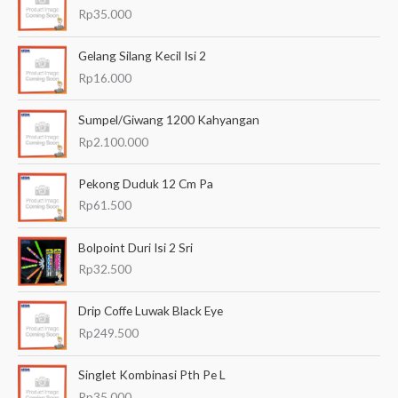
r
Rp
35.000
i
a
Gelang Silang Kecil Isi 2
n
Rp
16.000
u
Sumpel/Giwang 1200 Kahyangan
n
Rp
2.100.000
t
u
Pekong Duduk 12 Cm Pa
k
Rp
61.500
:
Bolpoint Duri Isi 2 Sri
Rp
32.500
Drip Coffe Luwak Black Eye
Rp
249.500
Singlet Kombinasi Pth Pe L
Rp
35.000