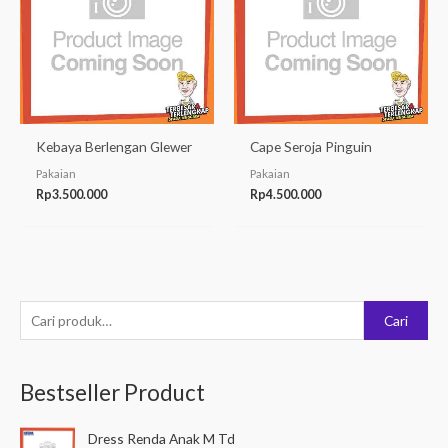
Kebaya Berlengan Glewer
Cape Seroja Pinguin
Pakaian
Pakaian
Rp
3.500.000
Rp
4.500.000
P
Cari
e
n
Bestseller Product
c
a
Dress Renda Anak M Td