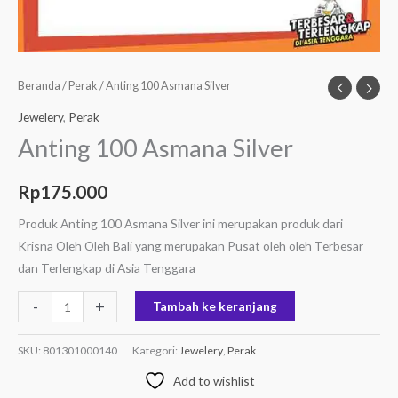
Beranda
/
Perak
/ Anting 100 Asmana Silver
Jewelery
,
Perak
Anting 100 Asmana Silver
Rp
175.000
Produk Anting 100 Asmana Silver ini merupakan produk dari
Krisna Oleh Oleh Bali yang merupakan Pusat oleh oleh Terbesar
dan Terlengkap di Asia Tenggara
-
+
Tambah ke keranjang
SKU:
801301000140
Kategori:
Jewelery
,
Perak
Add to wishlist