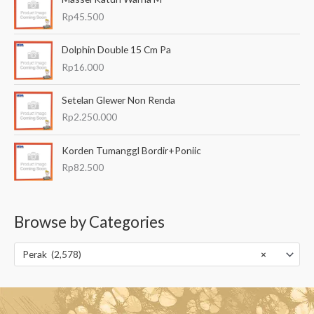
Rp
45.500
Dolphin Double 15 Cm Pa
Rp
16.000
Setelan Glewer Non Renda
Rp
2.250.000
Korden Tumanggl Bordir+Poniic
Rp
82.500
Browse by Categories
Perak (2,578)
×