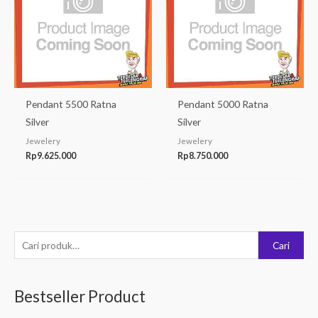
Pendant 5500 Ratna
Pendant 5000 Ratna
Silver
Silver
Jewelery
Jewelery
Rp
9.625.000
Rp
8.750.000
P
Cari
e
n
Bestseller Product
c
a