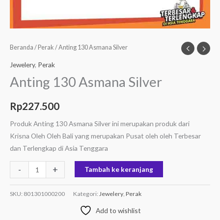
Beranda
/
Perak
/ Anting 130 Asmana Silver
Jewelery
,
Perak
Anting 130 Asmana Silver
Rp
227.500
Produk Anting 130 Asmana Silver ini merupakan produk dari
Krisna Oleh Oleh Bali yang merupakan Pusat oleh oleh Terbesar
dan Terlengkap di Asia Tenggara
-
+
Tambah ke keranjang
SKU:
801301000200
Kategori:
Jewelery
,
Perak
Add to wishlist