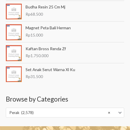
Budha Resin 25 Cm Mj
Rp
68.500
Magnet Peta Bali Herman
Rp
15.000
Kaftan Bross Renda Zf
Rp
1.750.000
Set Anak Serut Warna Xl Ku
Rp
31.500
Browse by Categories
Perak (2,578)
×