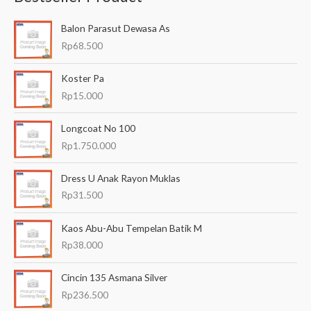
a
Balon Parasut Dewasa As
r
Rp
68.500
i
a
Koster Pa
n
Rp
15.000
u
Longcoat No 100
n
Rp
1.750.000
t
u
Dress U Anak Rayon Muklas
k
Rp
31.500
:
Kaos Abu-Abu Tempelan Batik M
Rp
38.000
Cincin 135 Asmana Silver
Rp
236.500