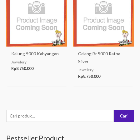
Kalung 5000 Kahyangan
Gelang Br 5000 Ratna
Silver
Jewelery
Rp
8.750.000
Jewelery
Rp
8.750.000
P
Cari
e
n
Bestseller Product
c