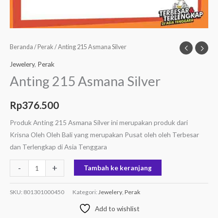
Beranda
/
Perak
/ Anting 215 Asmana Silver
Jewelery
,
Perak
Anting 215 Asmana Silver
Rp
376.500
Produk Anting 215 Asmana Silver ini merupakan produk dari
Krisna Oleh Oleh Bali yang merupakan Pusat oleh oleh Terbesar
dan Terlengkap di Asia Tenggara
-
+
Tambah ke keranjang
SKU:
801301000450
Kategori:
Jewelery
,
Perak
Add to wishlist