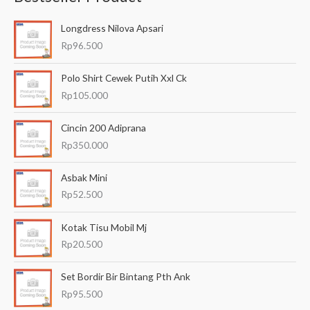
a
Longdress Nilova Apsari
r
Rp
96.500
i
a
Polo Shirt Cewek Putih Xxl Ck
n
Rp
105.000
u
Cincin 200 Adiprana
n
Rp
350.000
t
u
Asbak Mini
k
Rp
52.500
:
Kotak Tisu Mobil Mj
Rp
20.500
Set Bordir Bir Bintang Pth Ank
Rp
95.500