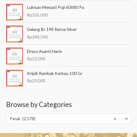
Lukisan Merpati Puji 60X80 Pa
Rp
105.000
Gelang Br 198 Ratna Silver
Rp
348.500
Dress Asanti Hario
Rp
52.000
Kripik Rambak Kerbau 100 Gr
Rp
20.000
Browse by Categories
Perak (2,578)
×