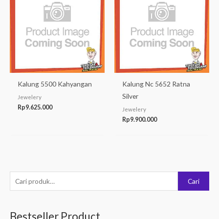
Kalung 5500 Kahyangan
Kalung Nc 5652 Ratna
Silver
Jewelery
Rp
9.625.000
Jewelery
Rp
9.900.000
P
Cari
e
n
Bestseller Product
c