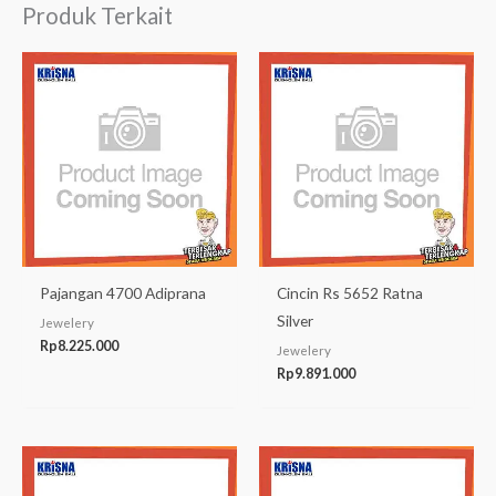
Produk Terkait
Pajangan 4700 Adiprana
Cincin Rs 5652 Ratna
Silver
Jewelery
Rp
8.225.000
Jewelery
Rp
9.891.000