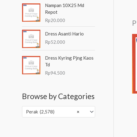
Nampan 10X25 Md
Repot
Rp
20.000
P
Dress Asanti Hario
Rp
52.000
Dress Kyring Pjng Kaos
Td
Rp
94.500
Browse by Categories
Perak (2,578)
×