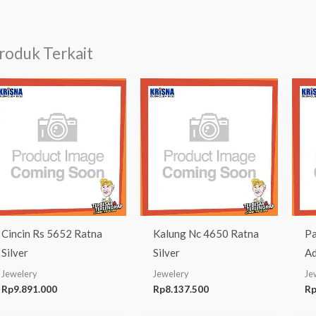
roduk Terkait
Cincin Rs 5652 Ratna
Kalung Nc 4650 Ratna
Pa
Silver
Silver
Ad
Jewelery
Jewelery
Je
Rp
9.891.000
Rp
8.137.500
R