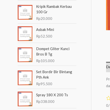
n
Kripik Rambak Kerbau
t
100 Gr
Rp
20.000
u
k
Asbak Mini
:
Rp
52.500
Dompet Gliter Kunci
Bros B Tg
Rp
105.000
De
Set Bordir Bir Bintang
Pth Ank
Pr
Rp
95.500
da
Spray 180 X 200 Ts
Rp
338.000
0