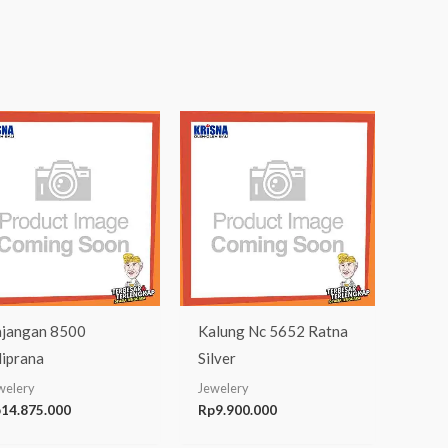
jangan 8500
Kalung Nc 5652 Ratna
iprana
Silver
welery
Jewelery
p
14.875.000
Rp
9.900.000