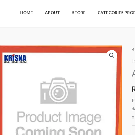
HOME
ABOUT
STORE
CATEGORIES PRO
K
B
A
J
E
1
R
S
P
d
o