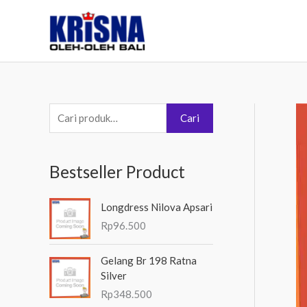
Lewati
ke
konten
P
Cari
e
n
Bestseller Product
c
a
Longdress Nilova Apsari
r
Rp
96.500
i
a
Gelang Br 198 Ratna
Silver
n
Rp
348.500
u