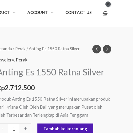
DUCT
ACCOUNT
CONTACT US
uantitas
eranda
/
Perak
/ Anting Es 1550 Ratna Silver
nting
ewelery
,
Perak
s
Anting Es 1550 Ratna Silver
550
atna
Rp
2.712.500
ilver
roduk Anting Es 1550 Ratna Silver ini merupakan produk
ari Krisna Oleh Oleh Bali yang merupakan Pusat oleh
leh Terbesar dan Terlengkap di Asia Tenggara
-
+
Tambah ke keranjang