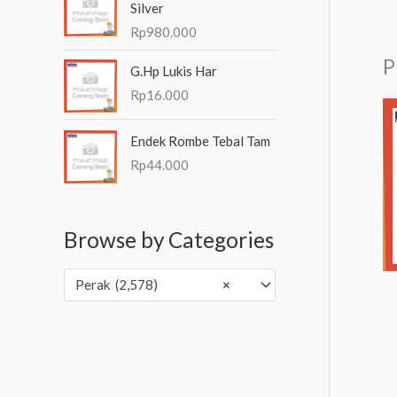
Silver
Rp
980.000
P
G.Hp Lukis Har
Rp
16.000
Endek Rombe Tebal Tam
Rp
44.000
Browse by Categories
Perak (2,578)
×