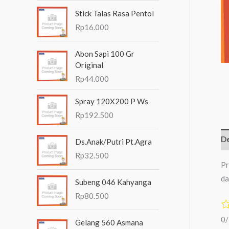
n
Stick Talas Rasa Pentol
t
Rp
16.000
u
Abon Sapi 100 Gr
k
Original
:
Rp
44.000
Spray 120X200 P Ws
Rp
192.500
De
Ds.Anak/Putri Pt.Agra
Rp
32.500
Pr
da
Subeng 046 Kahyanga
Rp
80.500
0
Gelang 560 Asmana