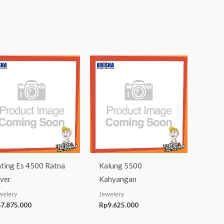
ting Es 4500 Ratna
Kalung 5500
lver
Kahyangan
welery
Jewelery
p
7.875.000
Rp
9.625.000