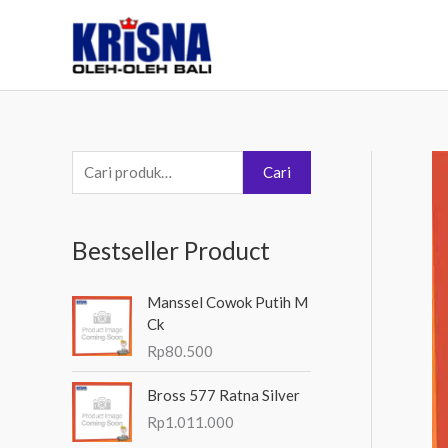
Lewati
ke
konten
P
Cari
e
n
Bestseller Product
c
a
Manssel Cowok Putih M
r
Ck
i
Rp
80.500
a
Bross 577 Ratna Silver
n
Rp
1.011.000
u