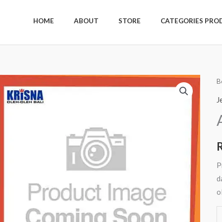
HOME
ABOUT
STORE
CATEGORIES PRO
K
B
A
J
E
6
R
S
P
d
o