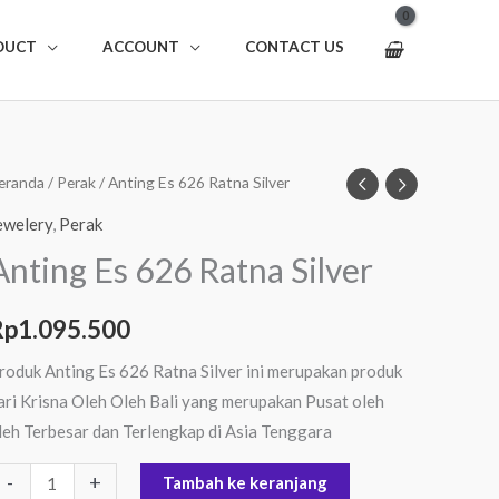
DUCT
ACCOUNT
CONTACT US
uantitas
eranda
/
Perak
/ Anting Es 626 Ratna Silver
nting
ewelery
,
Perak
s
Anting Es 626 Ratna Silver
26
atna
Rp
1.095.500
ilver
roduk Anting Es 626 Ratna Silver ini merupakan produk
ari Krisna Oleh Oleh Bali yang merupakan Pusat oleh
leh Terbesar dan Terlengkap di Asia Tenggara
-
+
Tambah ke keranjang