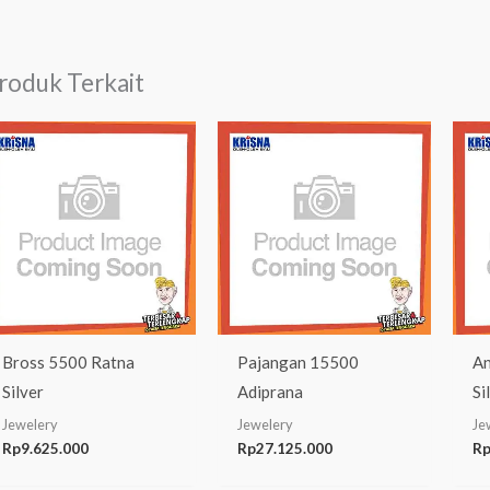
roduk Terkait
Bross 5500 Ratna
Pajangan 15500
An
Silver
Adiprana
Si
Jewelery
Jewelery
Je
Rp
9.625.000
Rp
27.125.000
R