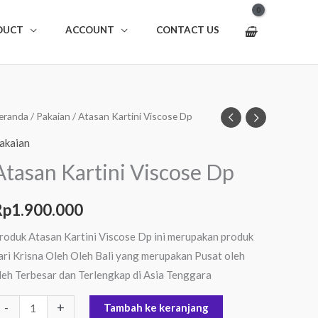
DUCT
ACCOUNT
CONTACT US
uantitas
eranda
/
Pakaian
/ Atasan Kartini Viscose Dp
tasan
akaian
artini
Atasan Kartini Viscose Dp
iscose
p
Rp
1.900.000
roduk Atasan Kartini Viscose Dp ini merupakan produk
ari Krisna Oleh Oleh Bali yang merupakan Pusat oleh
leh Terbesar dan Terlengkap di Asia Tenggara
-
+
Tambah ke keranjang