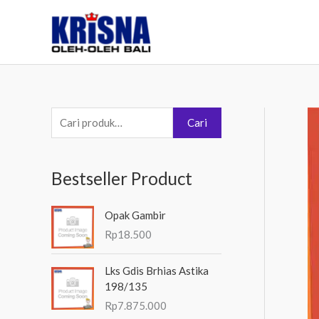
Lewati
ke
konten
P
Cari
e
n
Bestseller Product
c
a
Opak Gambir
r
Rp
18.500
i
a
Lks Gdis Brhias Astika
198/135
n
Rp
7.875.000
u