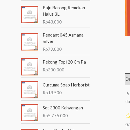
n
Baju Barong Remekan
t
Halus 3L
Rp
43.000
u
k
Pendant 045 Asmana
:
Silver
Rp
79.000
Pekong Topi 20 Cm Pa
Rp
300.000
De
Curcuma Soap Herborist
Rp
18.500
Pr
da
Set 3300 Kahyangan
Rp
5.775.000
0