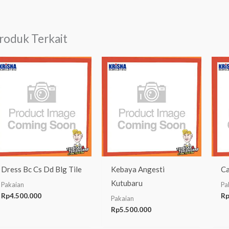
roduk Terkait
Dress Bc Cs Dd Blg Tile
Kebaya Angesti
Ca
Kutubaru
Pakaian
Pa
Rp
4.500.000
R
Pakaian
Rp
5.500.000