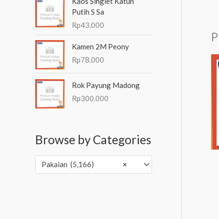
Kaos Singlet Katun
Putih S Sa
Rp
43.000
P
Kamen 2M Peony
Rp
78.000
Rok Payung Madong
Rp
300.000
Browse by Categories
Pakaian (5,166)
×