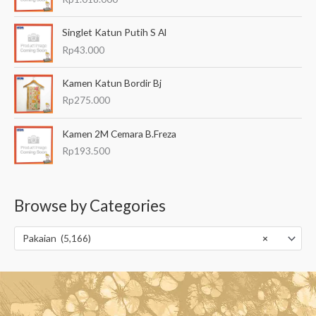
.
0
Singlet Katun Putih S Al
0
Rp
43.000
0
h
Kamen Katun Bordir Bj
i
n
Rp
275.000
g
g
Kamen 2M Cemara B.Freza
a
Rp
193.500
R
p
6
5
Browse by Categories
.
5
0
Pakaian (5,166)
×
0