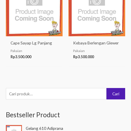
Cape Sayap Lg Panjang
Kebaya Berlengan Glewer
Pakaian
Pakaian
Rp
3.500.000
Rp
3.500.000
P
Cari
e
n
Bestseller Product
c
a
Gelang 610 Adiprana