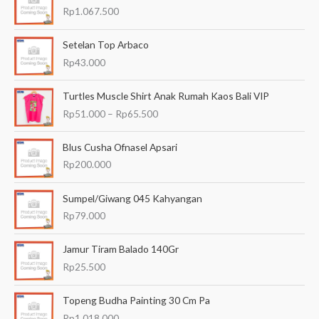
r
Rp
1.067.500
i
a
Setelan Top Arbaco
n
Rp
43.000
u
R
Turtles Muscle Shirt Anak Rumah Kaos Bali VIP
n
e
Rp
51.000
–
Rp
65.500
t
n
t
u
a
Blus Cusha Ofnasel Apsari
k
n
Rp
200.000
:
g
h
Sumpel/Giwang 045 Kahyangan
a
Rp
79.000
r
g
a
Jamur Tiram Balado 140Gr
:
Rp
25.500
R
p
Topeng Budha Painting 30 Cm Pa
5
1
Rp
1.018.000