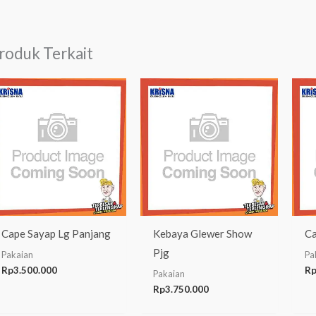
roduk Terkait
Cape Sayap Lg Panjang
Kebaya Glewer Show
Ca
Pjg
Pakaian
Pa
Rp
3.500.000
R
Pakaian
Rp
3.750.000