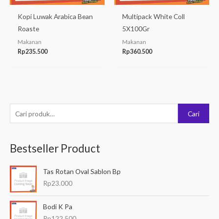
Kopi Luwak Arabica Bean
Multipack White Coll
Roaste
5X100Gr
Makanan
Makanan
Rp
235.500
Rp
360.500
P
Cari
e
n
Bestseller Product
c
a
Tas Rotan Oval Sablon Bp
r
Rp
23.000
i
a
Bodi K Pa
n
Rp
122.500