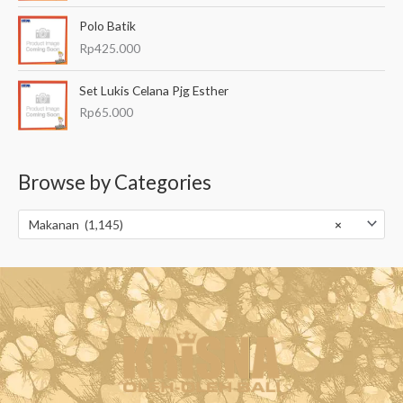
Polo Batik
Rp
425.000
Set Lukis Celana Pjg Esther
Rp
65.000
Browse by Categories
Makanan (1,145)
×