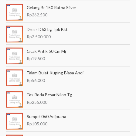
a
Gelang Br 150 Ratna Silver
n
Rp
262.500
u
Dress D63 Lg Tpk Bkt
n
Rp
2.500.000
t
u
Cicak Antik 50 Cm Mj
k
Rp
19.500
:
Talam Bulat Kuping Biasa Andi
Rp
56.000
Tas Roda Besar Nilon Tg
Rp
255.000
Sumpel 060 Adiprana
Rp
105.000