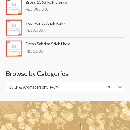
Bross 1363 Ratna Silver
Rp
2.385.500
Topi Rante Anak Rizky
Rp
19.500
Dress Sabrina Stick Hario
Rp
55.500
Browse by Categories
Lulur & Aromateraphy (479)
×