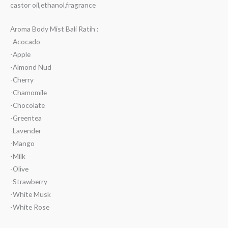
castor oil,ethanol,fragrance
Aroma Body Mist Bali Ratih :
-Acocado
-Apple
-Almond Nud
-Cherry
-Chamomile
-Chocolate
-Greentea
-Lavender
-Mango
-Milk
-Olive
-Strawberry
-White Musk
-White Rose