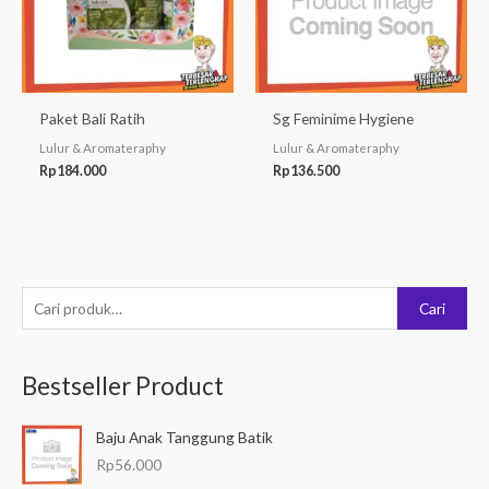
Paket Bali Ratih
Sg Feminime Hygiene
Lulur & Aromateraphy
Lulur & Aromateraphy
Rp
184.000
Rp
136.500
P
Cari
e
n
Bestseller Product
c
a
Baju Anak Tanggung Batik
r
Rp
56.000
i