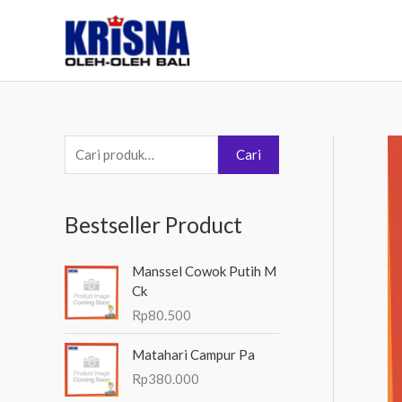
Lewati
ke
konten
P
Cari
e
n
Bestseller Product
c
a
Manssel Cowok Putih M
r
Ck
i
Rp
80.500
a
Matahari Campur Pa
n
Rp
380.000
u