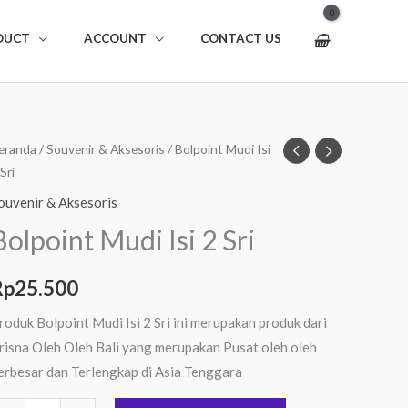
DUCT
ACCOUNT
CONTACT US
uantitas
eranda
/
Souvenir & Aksesoris
/ Bolpoint Mudi Isi
Sri
olpoint
udi
ouvenir & Aksesoris
i
Bolpoint Mudi Isi 2 Sri
ri
Rp
25.500
roduk Bolpoint Mudi Isi 2 Sri ini merupakan produk dari
risna Oleh Oleh Bali yang merupakan Pusat oleh oleh
erbesar dan Terlengkap di Asia Tenggara