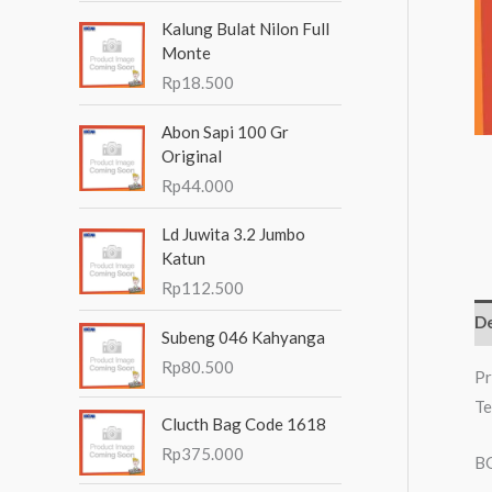
n
Kalung Bulat Nilon Full
t
Monte
Rp
18.500
u
k
Abon Sapi 100 Gr
:
Original
Rp
44.000
Ld Juwita 3.2 Jumbo
Katun
Rp
112.500
De
Subeng 046 Kahyanga
Rp
80.500
Pr
Te
Clucth Bag Code 1618
Rp
375.000
B