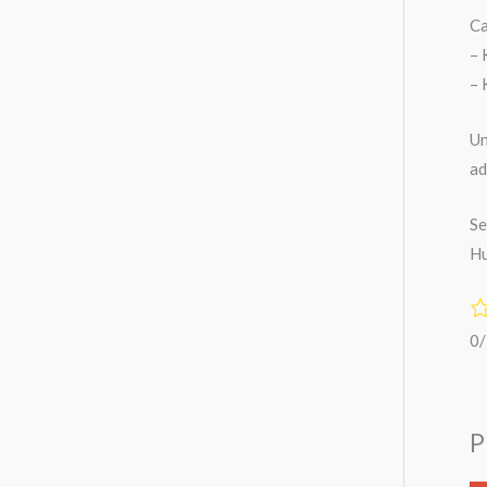
Ca
– 
– 
Un
ad
Se
Hu
0
P