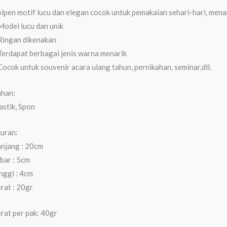
lpen motif lucu dan elegan cocok untuk pemakaian sehari-hari, mena
Model lucu dan unik
Ringan dikenakan
Terdapat berbagai jenis warna menarik
Cocok untuk souvenir acara ulang tahun, pernikahan, seminar,dll.
han:
astik, Spon
uran:
njang : 20cm
bar : 5cm
nggi : 4cm
rat : 20gr
rat per pak: 40gr