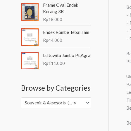
Frame Oval Endek
Bo
Kerang 3R
– 
Rp
18.000
– 
– 
Endek Rombe Tebal Tam
– 
Rp
44.000
Ba
Ld Juwita Jumbo Pt.Agra
Pl
Rp
111.000
Uk
Pa
Browse by Categories
Le
Ti
Souvenir & Aksesoris (3,502)
×
Be
Be