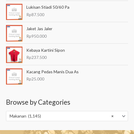
Lukisan Stiadi 50/60 Pa
Rp
87.500
Jaket Jas Jaler
Rp
950.000
Kebaya Kartini Sipon
Rp
237.500
Kacang Pedas Manis Dua As
Rp
25.000
Browse by Categories
Makanan (1,145)
×