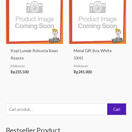
Kopi Luwak Robusta Bean
Metal Gift Box White
Roaste
5X45
Makanan
Makanan
Rp
235.500
Rp
245.000
P
Cari
e
n
Bestseller Product
c