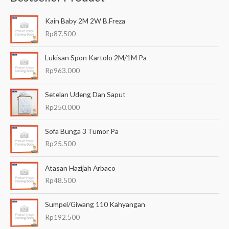
a
Kain Baby 2M 2W B.Freza
r
Rp
87.500
i
a
Lukisan Spon Kartolo 2M/1M Pa
n
Rp
963.000
u
Setelan Udeng Dan Saput
n
Rp
250.000
t
u
Sofa Bunga 3 Tumor Pa
k
Rp
25.500
:
Atasan Hazijah Arbaco
Rp
48.500
Sumpel/Giwang 110 Kahyangan
Rp
192.500