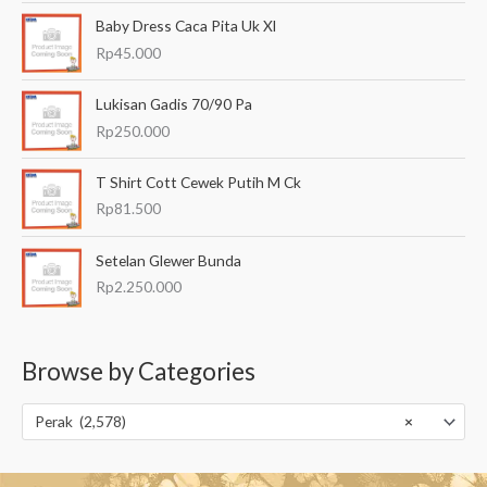
Baby Dress Caca Pita Uk Xl
Rp
45.000
Lukisan Gadis 70/90 Pa
Rp
250.000
T Shirt Cott Cewek Putih M Ck
Rp
81.500
Setelan Glewer Bunda
Rp
2.250.000
Browse by Categories
Perak (2,578)
×