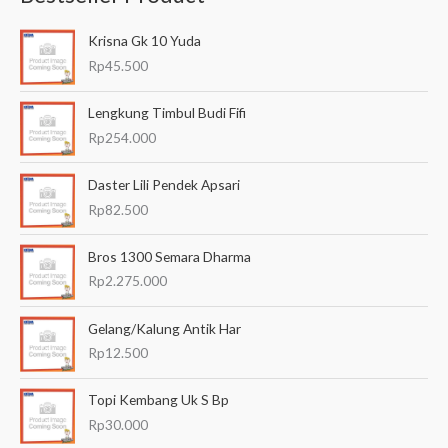
a
Krisna Gk 10 Yuda
r
Rp
45.500
i
a
Lengkung Timbul Budi Fifi
n
Rp
254.000
u
Daster Lili Pendek Apsari
n
Rp
82.500
t
u
Bros 1300 Semara Dharma
k
Rp
2.275.000
:
Gelang/Kalung Antik Har
Rp
12.500
Topi Kembang Uk S Bp
Rp
30.000