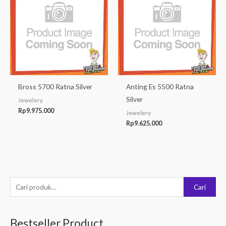
Bross 5700 Ratna Silver
Anting Es 5500 Ratna
Silver
Jewelery
Rp
9.975.000
Jewelery
Rp
9.625.000
P
Cari
e
n
Bestseller Product
c