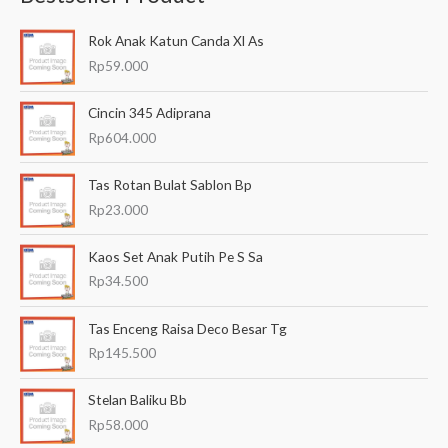
a
Rok Anak Katun Canda Xl As
r
Rp
59.000
i
a
Cincin 345 Adiprana
n
Rp
604.000
u
Tas Rotan Bulat Sablon Bp
n
Rp
23.000
t
u
Kaos Set Anak Putih Pe S Sa
k
Rp
34.500
:
Tas Enceng Raisa Deco Besar Tg
Rp
145.500
Stelan Baliku Bb
Rp
58.000