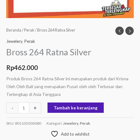
Beranda
/
Perak
/ Bross 264 Ratna Silver
Jewelery
,
Perak
Bross 264 Ratna Silver
Rp
462.000
Produk Bross 264 Ratna Silver ini merupakan produk dari Krisna
Oleh Oleh Bali yang merupakan Pusat oleh oleh Terbesar dan
Terlengkap di Asia Tenggara
-
+
Tambah ke keranjang
SKU:
801105000080
Kategori:
Jewelery
,
Perak
Add to wishlist