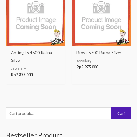
Anting Es 4500 Ratna
Bross 5700 Ratna Silver
Silver
Jewelery
Rp
9.975.000
Jewelery
Rp
7.875.000
P
Cari
e
n
Bestseller Product
c