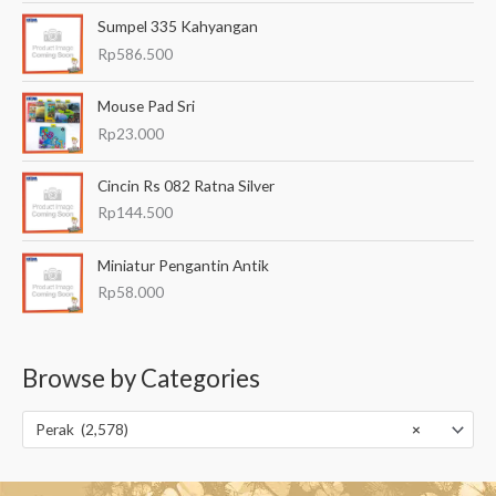
Sumpel 335 Kahyangan
Rp
586.500
Mouse Pad Sri
Rp
23.000
Cincin Rs 082 Ratna Silver
Rp
144.500
Miniatur Pengantin Antik
Rp
58.000
Browse by Categories
Perak (2,578)
×