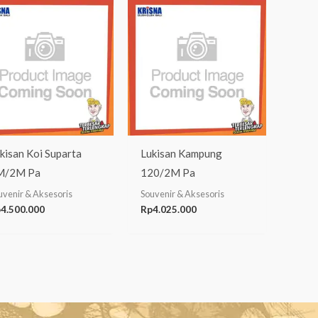
kisan Koi Suparta
Lukisan Kampung
M/2M Pa
120/2M Pa
uvenir & Aksesoris
Souvenir & Aksesoris
p
4.500.000
Rp
4.025.000