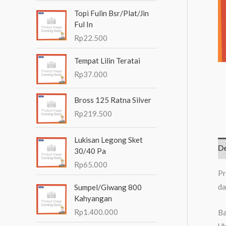
n
Topi Fulin Bsr/Plat/Jin
t
Ful In
Rp
22.500
u
k
Tempat Lilin Teratai
:
Rp
37.000
Bross 125 Ratna Silver
Rp
219.500
Lukisan Legong Sket
De
30/40 Pa
Rp
65.000
Pr
da
Sumpel/Giwang 800
Kahyangan
Rp
1.400.000
Ba
Uk