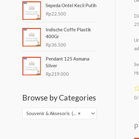
Sepeda Ontel Kecil Putih
Rp
22.500
Di
25
Indische Coffe Plastik
400Gr
Un
Rp
36.500
ad
Pendant 125 Asmana
Se
Silver
Hu
Rp
219.000
Browse by Categories
0
Souvenir & Aksesoris (3,502)
×
P