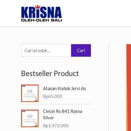
Lewati
ke
konten
P
Cari
e
n
Bestseller Product
c
a
Atasan Kodok Jersi As
r
Rp
65.000
i
a
Cincin Rs 841 Ratna
Silver
n
Rp
1.472.000
u