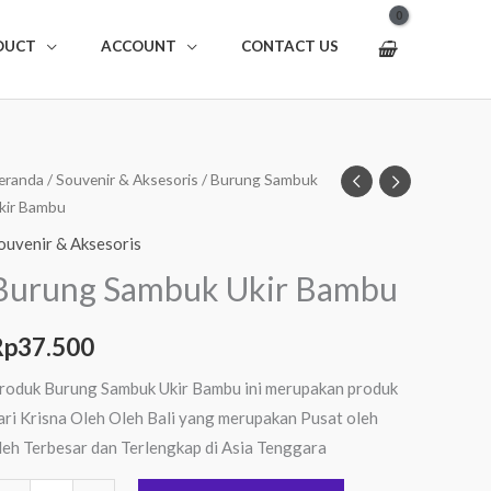
DUCT
ACCOUNT
CONTACT US
uantitas
eranda
/
Souvenir & Aksesoris
/ Burung Sambuk
kir Bambu
urung
ambuk
ouvenir & Aksesoris
kir
Burung Sambuk Ukir Bambu
ambu
Rp
37.500
roduk Burung Sambuk Ukir Bambu ini merupakan produk
ari Krisna Oleh Oleh Bali yang merupakan Pusat oleh
leh Terbesar dan Terlengkap di Asia Tenggara