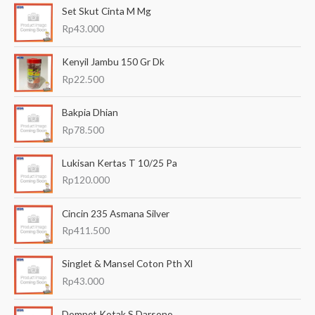
Set Skut Cinta M Mg
r
Rp
43.000
i
a
Kenyil Jambu 150 Gr Dk
n
Rp
22.500
u
Bakpia Dhian
n
Rp
78.500
t
u
Lukisan Kertas T 10/25 Pa
k
Rp
120.000
:
Cincin 235 Asmana Silver
Rp
411.500
Singlet & Mansel Coton Pth Xl
Rp
43.000
Dompet Kotak S Darsono