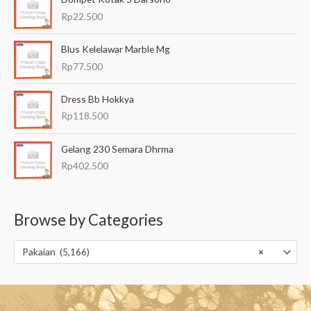
Rp
22.500
Blus Kelelawar Marble Mg
Rp
77.500
Dress Bb Hokkya
Rp
118.500
Gelang 230 Semara Dhrma
Rp
402.500
Browse by Categories
Pakaian (5,166)
×