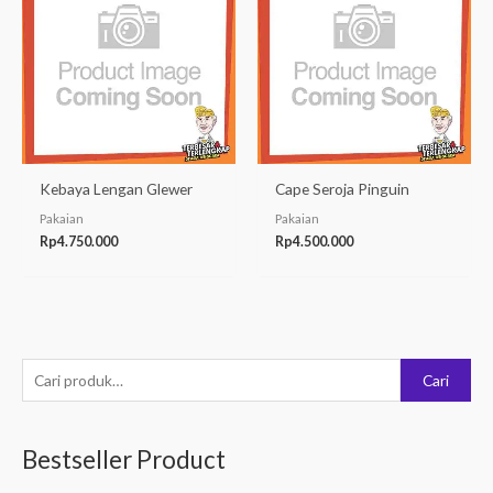
Kebaya Lengan Glewer
Cape Seroja Pinguin
Pakaian
Pakaian
Rp
4.750.000
Rp
4.500.000
P
Cari
e
n
Bestseller Product
c
a