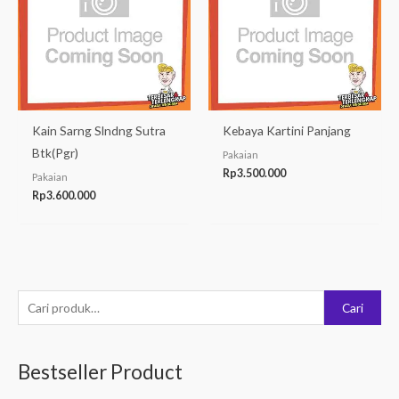
Kain Sarng Slndng Sutra
Kebaya Kartini Panjang
Btk(Pgr)
Pakaian
Rp
3.500.000
Pakaian
Rp
3.600.000
P
Cari
e
n
Bestseller Product
c
a