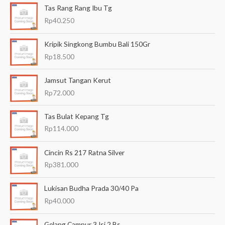
Tas Rang Rang Ibu Tg
r
Rp
40.250
i
a
Kripik Singkong Bumbu Bali 150Gr
n
Rp
18.500
u
Jamsut Tangan Kerut
n
Rp
72.000
t
u
Tas Bulat Kepang Tg
k
Rp
114.000
:
Cincin Rs 217 Ratna Silver
Rp
381.000
Lukisan Budha Prada 30/40 Pa
Rp
40.000
Gelang Campur 3 Isi 2 Bs