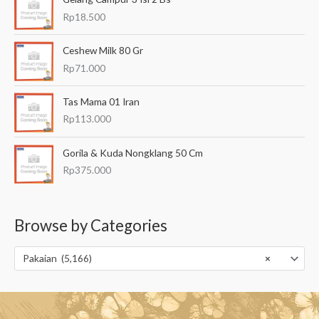
Rp
18.500
Ceshew Milk 80 Gr
Rp
71.000
Tas Mama 01 Iran
Rp
113.000
Gorila & Kuda Nongklang 50 Cm
Rp
375.000
Browse by Categories
Pakaian (5,166)
×