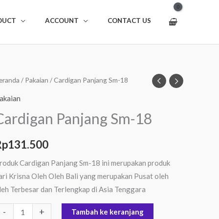
DUCT
ACCOUNT
CONTACT US
uantitas
eranda
/
Pakaian
/ Cardigan Panjang Sm-18
ardigan
akaian
anjang
Cardigan Panjang Sm-18
m-
8
Rp
131.500
roduk Cardigan Panjang Sm-18 ini merupakan produk
ari Krisna Oleh Oleh Bali yang merupakan Pusat oleh
leh Terbesar dan Terlengkap di Asia Tenggara
-
+
Tambah ke keranjang