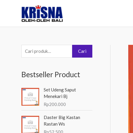
Lewati
ke
konten
P
Cari
e
n
Bestseller Product
c
a
Set Udeng Saput
r
Menekari Bj
i
Rp
200.000
a
Daster Big Kastan
n
Rastan Ws
u
Rp
52.500