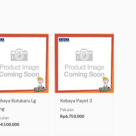
baya Kutubaru Lg
Kebaya Payet 3
ng
Pakaian
Rp
6.750.000
kaian
p
4.500.000