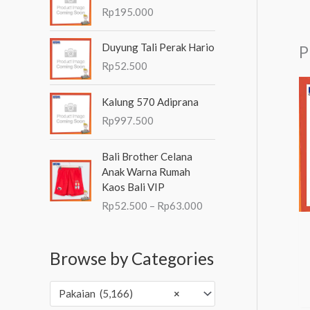
8
Rp
195.000
1
.
Duyung Tali Perak Hario
P
0
0
Rp
52.500
0
h
Kalung 570 Adiprana
i
Rp
997.500
n
g
R
Bali Brother Celana
g
e
Anak Warna Rumah
a
n
Kaos Bali VIP
R
t
p
Rp
52.500
–
Rp
63.000
a
1
n
0
g
2
Browse by Categories
h
.
a
0
r
Pakaian (5,166)
×
0
g
0