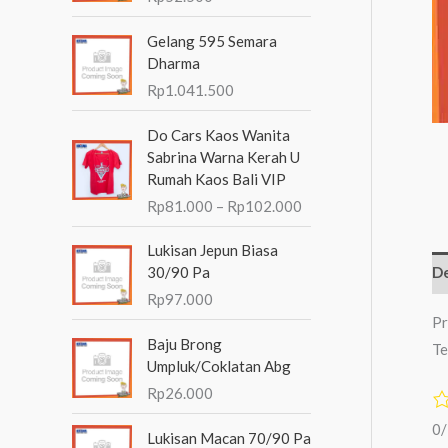
n
Gelang 595 Semara
t
Dharma
u
Rp
1.041.500
k
R
Do Cars Kaos Wanita
:
e
Sabrina Warna Kerah U
n
Rumah Kaos Bali VIP
t
Rp
81.000
–
Rp
102.000
a
n
Lukisan Jepun Biasa
g
30/90 Pa
De
h
Rp
97.000
a
Pr
r
Baju Brong
g
Te
Umpluk/Coklatan Abg
a
:
Rp
26.000
R
0
p
Lukisan Macan 70/90 Pa