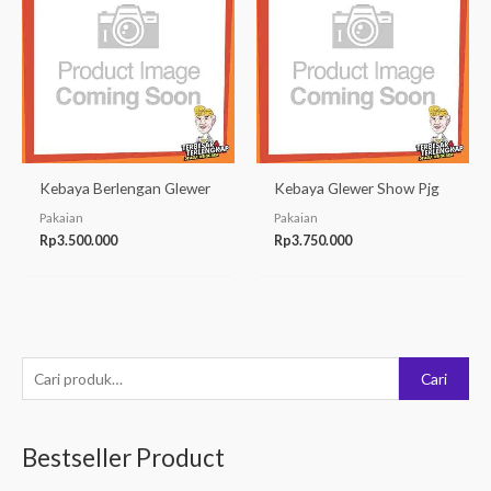
Kebaya Berlengan Glewer
Kebaya Glewer Show Pjg
Pakaian
Pakaian
Rp
3.500.000
Rp
3.750.000
P
Cari
e
n
Bestseller Product
c
a