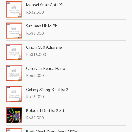
Mansel Anak Cott Xl
r
Rp
32.500
i
a
Set Jean Uk M Pb
n
Rp
36.000
u
Cincin 180 Adiprana
n
Rp
315.000
t
u
Cardigan Renda Hario
k
Rp
63.000
:
Gelang Silang Kecil Isi 2
Rp
16.000
Bolpoint Duri Isi 2 Sri
Rp
32.500
Body Wash Frangipani 250Ml