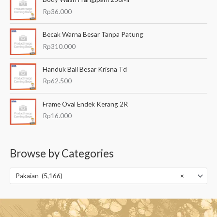
Rp
36.000
Becak Warna Besar Tanpa Patung
Rp
310.000
Handuk Bali Besar Krisna Td
Rp
62.500
Frame Oval Endek Kerang 2R
Rp
16.000
Browse by Categories
Pakaian (5,166)
×