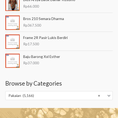
Rp
66.000
Bros 210 Semara Dharma
Rp
367.500
Frame 2R Pasir Lukis Berdiri
Rp
17.500
Baju Barong Xxl Esther
Rp
37.000
Browse by Categories
Pakaian (5,166)
×