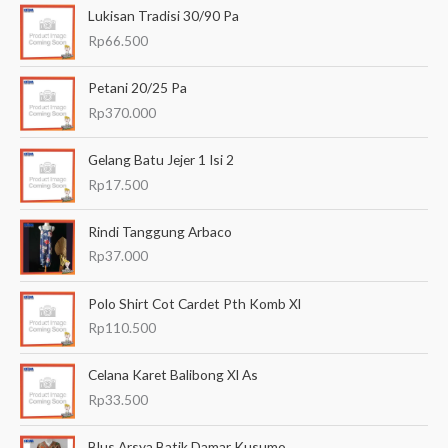
Lukisan Tradisi 30/90 Pa
r
Rp
66.500
i
a
Petani 20/25 Pa
n
Rp
370.000
u
Gelang Batu Jejer 1 Isi 2
n
Rp
17.500
t
u
Rindi Tanggung Arbaco
k
Rp
37.000
:
Polo Shirt Cot Cardet Pth Komb Xl
Rp
110.500
Celana Karet Balibong Xl As
Rp
33.500
Blus Arsya Batik Damar Kusumo