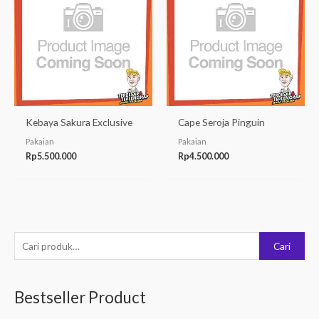
Kebaya Sakura Exclusive
Cape Seroja Pinguin
Pakaian
Pakaian
Rp
5.500.000
Rp
4.500.000
P
Cari
e
n
Bestseller Product
c
a