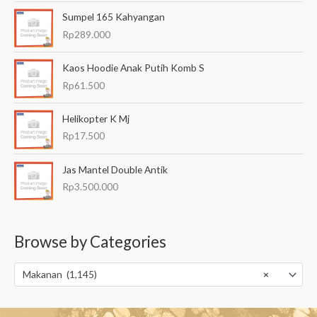
Sumpel 165 Kahyangan
Rp
289.000
Kaos Hoodie Anak Putih Komb S
Rp
61.500
Helikopter K Mj
Rp
17.500
Jas Mantel Double Antik
Rp
3.500.000
Browse by Categories
Makanan (1,145)
×