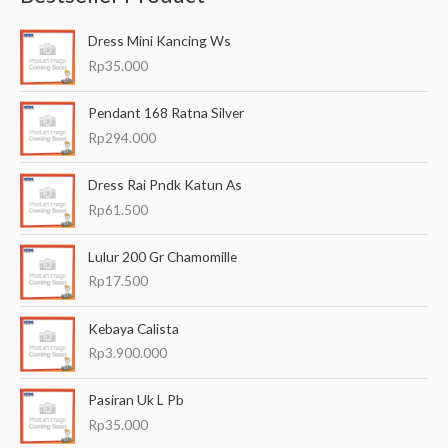
a
Dress Mini Kancing Ws
r
Rp
35.000
i
a
Pendant 168 Ratna Silver
n
Rp
294.000
u
Dress Rai Pndk Katun As
n
Rp
61.500
t
u
Lulur 200 Gr Chamomille
k
Rp
17.500
:
Kebaya Calista
Rp
3.900.000
Pasiran Uk L Pb
Rp
35.000