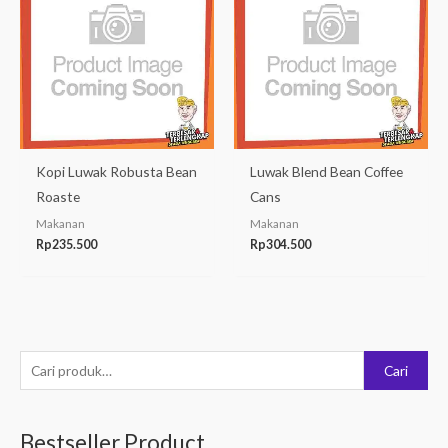
Kopi Luwak Robusta Bean
Luwak Blend Bean Coffee
Roaste
Cans
Makanan
Makanan
Rp
235.500
Rp
304.500
P
Cari
e
n
Bestseller Product
c