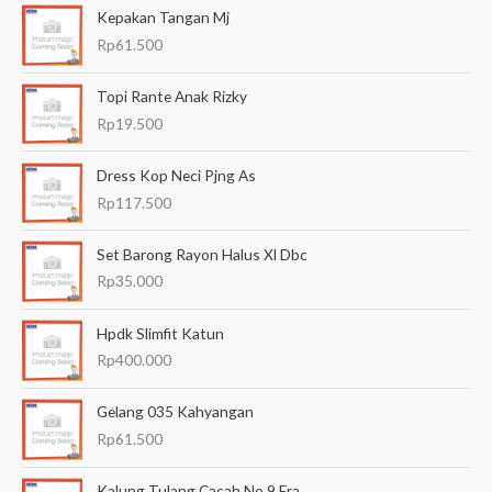
Kepakan Tangan Mj
r
Rp
61.500
i
a
Topi Rante Anak Rizky
n
Rp
19.500
u
Dress Kop Neci Pjng As
n
Rp
117.500
t
u
Set Barong Rayon Halus Xl Dbc
k
Rp
35.000
:
Hpdk Slimfit Katun
Rp
400.000
Gelang 035 Kahyangan
Rp
61.500
Kalung Tulang Cacah No 9 Era