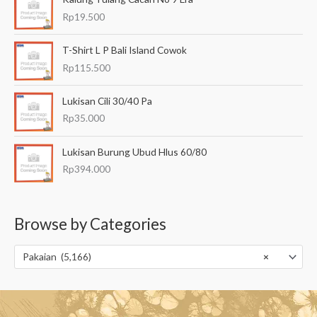
Rp
19.500
T-Shirt L P Bali Island Cowok
Rp
115.500
Lukisan Cili 30/40 Pa
Rp
35.000
Lukisan Burung Ubud Hlus 60/80
Rp
394.000
Browse by Categories
Pakaian (5,166)
×