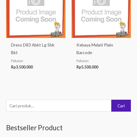
Dress D83 Abkt Lg Sbk
Kebaya Melati Plain
Bkt
Barcode
Pakaian
Pakaian
Rp
3.500.000
Rp
5.500.000
P
Cari
e
n
Bestseller Product
c
a