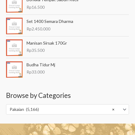
Rp
16.500
Set 1400 Semara Dharma
Rp
2.450.000
Manisan Sirsak 170Gr
Rp
35.500
Budha Tidur Mj
Rp
33.000
Browse by Categories
Pakaian (5,166)
×