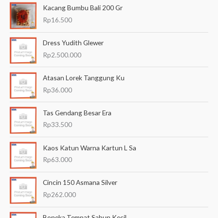
Kacang Bumbu Bali 200 Gr
r
Rp
16.500
i
a
Dress Yudith Glewer
n
Rp
2.500.000
u
Atasan Lorek Tanggung Ku
n
Rp
36.000
t
u
Tas Gendang Besar Era
k
Rp
33.500
:
Kaos Katun Warna Kartun L Sa
Rp
63.000
Cincin 150 Asmana Silver
Rp
262.000
Boneka Tempat Sabun Kecil