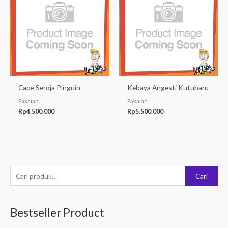
Cape Seroja Pinguin
Kebaya Angesti Kutubaru
Pakaian
Pakaian
Rp
4.500.000
Rp
5.500.000
P
Cari
e
n
Bestseller Product
c
a