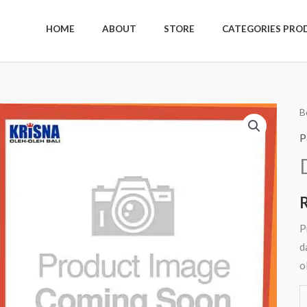
HOME
ABOUT
STORE
CATEGORIES PRO
K
B
D
P
R
A
K
2
P
d
o