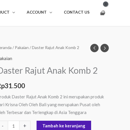
DUCT
ACCOUNT
CONTACT US
uantitas
eranda
/
Pakaian
/ Daster Rajut Anak Komb 2
aster
akaian
ajut
Daster Rajut Anak Komb 2
nak
omb
Rp
31.500
roduk Daster Rajut Anak Komb 2 ini merupakan produk
ari Krisna Oleh Oleh Bali yang merupakan Pusat oleh
leh Terbesar dan Terlengkap di Asia Tenggara
-
+
Tambah ke keranjang