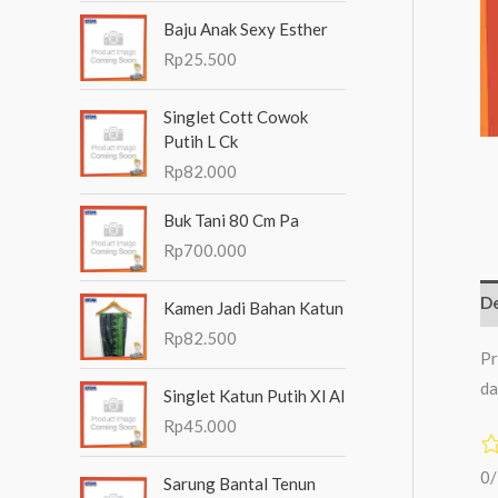
n
Baju Anak Sexy Esther
t
Rp
25.500
u
Singlet Cott Cowok
k
Putih L Ck
:
Rp
82.000
Buk Tani 80 Cm Pa
Rp
700.000
De
Kamen Jadi Bahan Katun
Rp
82.500
Pr
da
Singlet Katun Putih Xl Al
Rp
45.000
0
Sarung Bantal Tenun