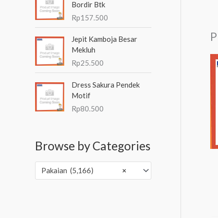
Bordir Btk
Rp
157.500
P
Jepit Kamboja Besar
Mekluh
Rp
25.500
Dress Sakura Pendek
Motif
Rp
80.500
Browse by Categories
Pakaian (5,166)
×