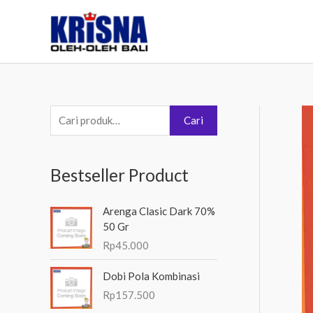
Lewati
ke
konten
P
Cari
e
n
Bestseller Product
c
a
Arenga Clasic Dark 70%
r
50 Gr
i
Rp
45.000
a
Dobi Pola Kombinasi
n
Rp
157.500
u