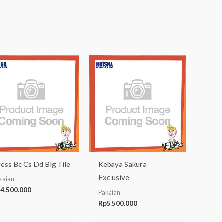
ess Bc Cs Dd Blg Tile
Kebaya Sakura
Exclusive
kaian
p
4.500.000
Pakaian
Rp
5.500.000