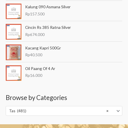
Kalung 090 Asmana Silver
Rp
157.500
Cincin Rs 385 Ratna Silver
Rp
674.000
Kacang Kapri 500Gr
Rp
40.500
Oil Paang Of 4 Ar
Rp
16.000
Browse by Categories
Tas (481)
×