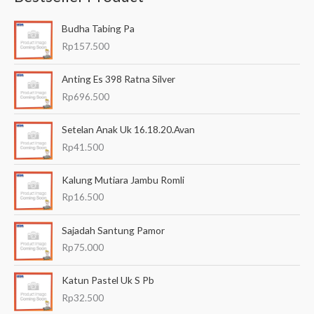
a
Budha Tabing Pa
r
Rp
157.500
i
a
Anting Es 398 Ratna Silver
n
Rp
696.500
u
Setelan Anak Uk 16.18.20.Avan
n
Rp
41.500
t
u
Kalung Mutiara Jambu Romli
k
Rp
16.500
:
Sajadah Santung Pamor
Rp
75.000
Katun Pastel Uk S Pb
Rp
32.500