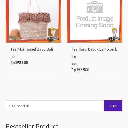
Tas Moi Tassel Bayu Bali
Tas Rami Batok Lampion L
Tg
Tas
Rp
192.500
Tas
Rp
192.500
P
Cari
e
n
Bestseller Product
c