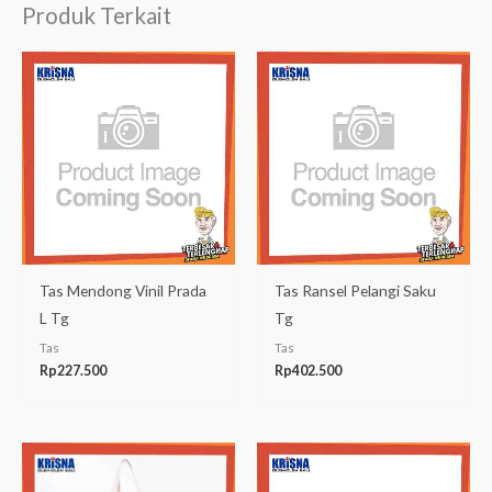
Produk Terkait
Tas Mendong Vinil Prada
Tas Ransel Pelangi Saku
L Tg
Tg
Tas
Tas
Rp
227.500
Rp
402.500