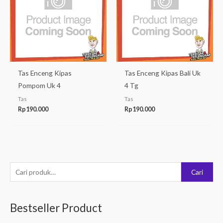
Tas Enceng Kipas
Tas Enceng Kipas Bali Uk
Pompom Uk 4
4 Tg
Tas
Tas
Rp
190.000
Rp
190.000
P
Cari
e
n
Bestseller Product
c
a