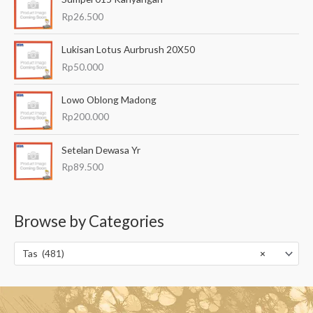
n
Rp
26.500
g
h
Lukisan Lotus Aurbrush 20X50
a
Rp
50.000
r
g
a
Lowo Oblong Madong
:
Rp
200.000
R
p
Setelan Dewasa Yr
7
6
Rp
89.500
.
5
0
Browse by Categories
0
h
i
Tas (481)
×
n
g
g
a