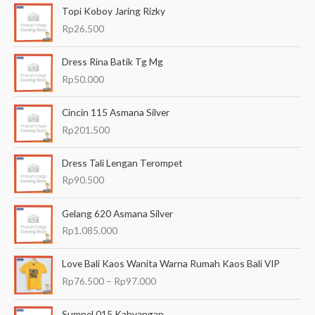
Topi Koboy Jaring Rizky
r
Rp
26.500
i
a
Dress Rina Batik Tg Mg
n
Rp
50.000
u
Cincin 115 Asmana Silver
n
Rp
201.500
t
u
Dress Tali Lengan Terompet
k
Rp
90.500
:
Gelang 620 Asmana Silver
Rp
1.085.000
R
Love Bali Kaos Wanita Warna Rumah Kaos Bali VIP
e
Rp
76.500
–
Rp
97.000
n
t
a
Sumpel 015 Kahyangan