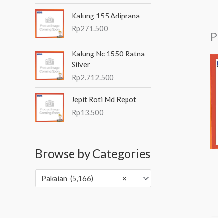
Kalung 155 Adiprana
Rp
271.500
P
Kalung Nc 1550 Ratna
Silver
Rp
2.712.500
Jepit Roti Md Repot
Rp
13.500
Browse by Categories
Pakaian (5,166)
×