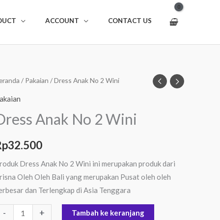
DUCT
ACCOUNT
CONTACT US
uantitas
eranda
/
Pakaian
/ Dress Anak No 2 Wini
ress
akaian
nak
Dress Anak No 2 Wini
o
Rp
32.500
ini
roduk Dress Anak No 2 Wini ini merupakan produk dari
risna Oleh Oleh Bali yang merupakan Pusat oleh oleh
erbesar dan Terlengkap di Asia Tenggara
-
+
Tambah ke keranjang