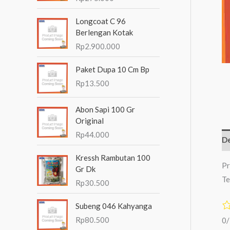
n
Longcoat C 96
t
Berlengan Kotak
u
Rp
2.900.000
k
Paket Dupa 10 Cm Bp
:
Rp
13.500
Abon Sapi 100 Gr
Original
Rp
44.000
De
Kressh Rambutan 100
Pr
Gr Dk
Te
Rp
30.500
Subeng 046 Kahyanga
Rp
80.500
0