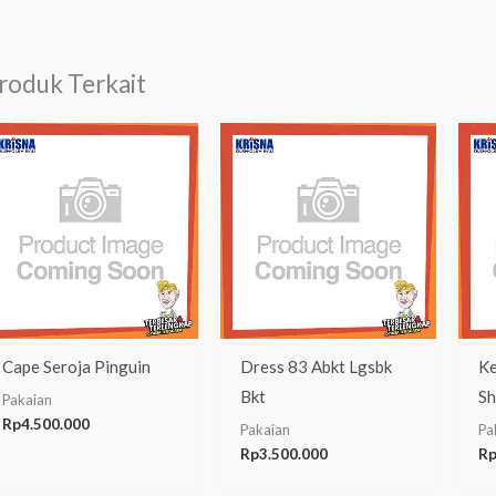
roduk Terkait
Cape Seroja Pinguin
Dress 83 Abkt Lgsbk
Ke
Bkt
S
Pakaian
Rp
4.500.000
Pakaian
Pa
Rp
3.500.000
R