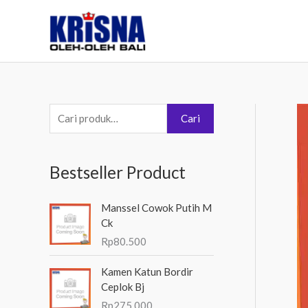
Lewati
ke
konten
P
Cari
e
n
Bestseller Product
c
a
Manssel Cowok Putih M
r
Ck
i
Rp
80.500
a
Kamen Katun Bordir
n
Ceplok Bj
u
Rp
275.000