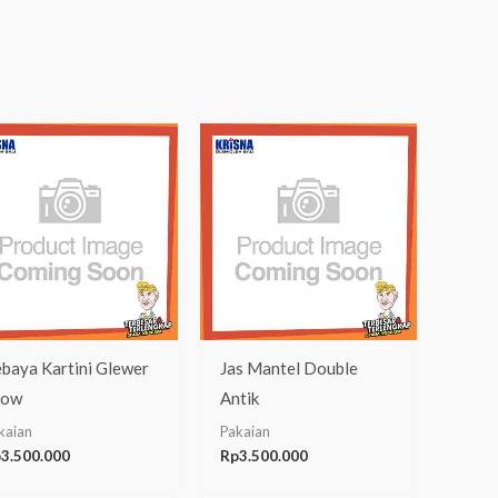
baya Kartini Glewer
Jas Mantel Double
how
Antik
kaian
Pakaian
p
3.500.000
Rp
3.500.000