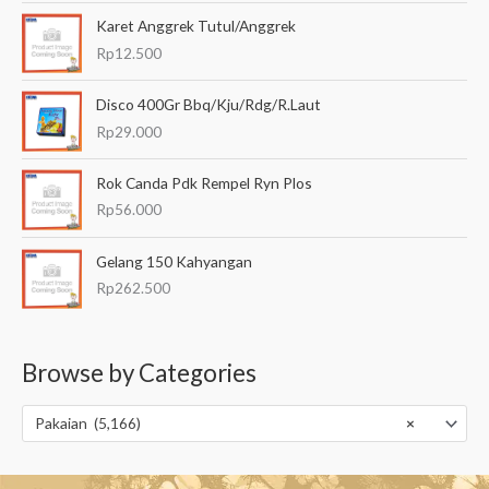
Karet Anggrek Tutul/Anggrek
Rp
12.500
Disco 400Gr Bbq/Kju/Rdg/R.Laut
Rp
29.000
Rok Canda Pdk Rempel Ryn Plos
Rp
56.000
Gelang 150 Kahyangan
Rp
262.500
Browse by Categories
Pakaian (5,166)
×