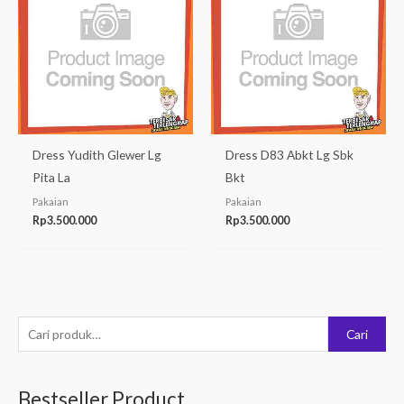
Dress Yudith Glewer Lg
Dress D83 Abkt Lg Sbk
Pita La
Bkt
Pakaian
Pakaian
Rp
3.500.000
Rp
3.500.000
P
Cari
e
n
Bestseller Product
c