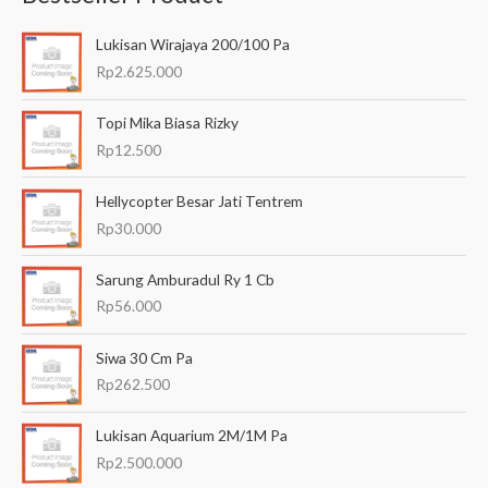
a
Lukisan Wirajaya 200/100 Pa
r
Rp
2.625.000
i
a
Topi Mika Biasa Rizky
n
Rp
12.500
u
Hellycopter Besar Jati Tentrem
n
Rp
30.000
t
u
Sarung Amburadul Ry 1 Cb
k
Rp
56.000
:
Siwa 30 Cm Pa
Rp
262.500
Lukisan Aquarium 2M/1M Pa
Rp
2.500.000