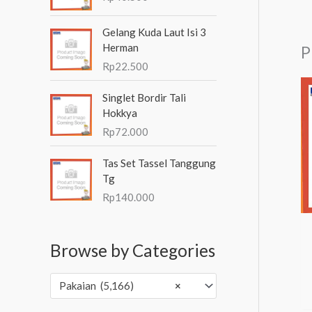
Gelang Kuda Laut Isi 3
Herman
P
Rp
22.500
Singlet Bordir Tali
Hokkya
Rp
72.000
Tas Set Tassel Tanggung
Tg
Rp
140.000
Browse by Categories
Pakaian (5,166)
×