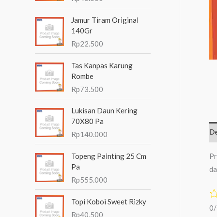
n
Jamur Tiram Original
t
140Gr
u
Rp
22.500
k
Tas Kanpas Karung
:
Rombe
Rp
73.500
Lukisan Daun Kering
70X80 Pa
De
Rp
140.000
Pr
Topeng Painting 25 Cm
Pa
da
Rp
555.000
Topi Koboi Sweet Rizky
0
Rp
40.500