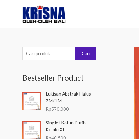
Lewati
ke
konten
P
Cari
e
n
Bestseller Product
c
a
Lukisan Abstrak Halus
r
2M/1M
i
Rp
570.000
a
Singlet Katun Putih
n
Kombi Xl
u
Rp
40.500