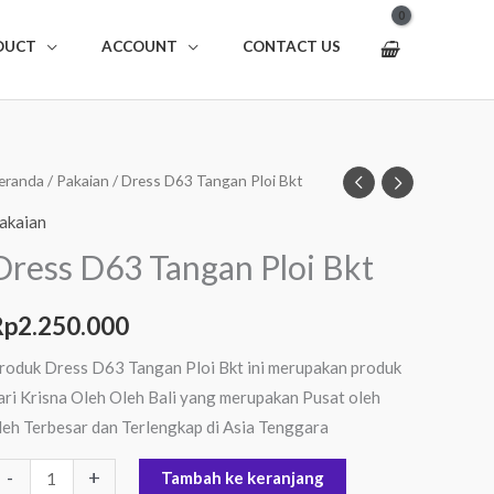
DUCT
ACCOUNT
CONTACT US
uantitas
eranda
/
Pakaian
/ Dress D63 Tangan Ploi Bkt
ress
akaian
63
Dress D63 Tangan Ploi Bkt
angan
loi
Rp
2.250.000
kt
roduk Dress D63 Tangan Ploi Bkt ini merupakan produk
ari Krisna Oleh Oleh Bali yang merupakan Pusat oleh
leh Terbesar dan Terlengkap di Asia Tenggara
-
+
Tambah ke keranjang