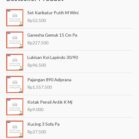
a
Set Karikatur Putih M Wini
r
Rp
52.500
i
a
Ganesha Gemuk 15 Cm Pa
n
Rp
227.500
u
Lukisan Koi Lapindo 30/90
n
Rp
96.500
t
u
Pajangan 890 Adiprana
k
Rp
1.557.500
:
Kotak Pensil Antik K Mj
Rp
9.000
Kucing 3 Sofa Pa
Rp
27.500