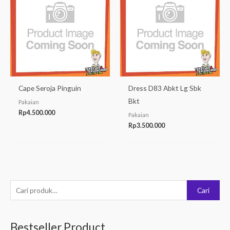
Cape Seroja Pinguin
Dress D83 Abkt Lg Sbk
Bkt
Pakaian
Rp
4.500.000
Pakaian
Rp
3.500.000
P
Cari
e
n
Bestseller Product
c