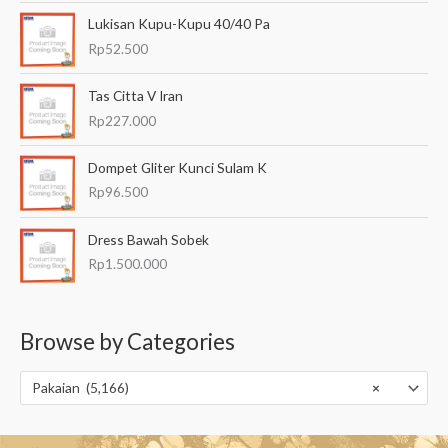
Lukisan Kupu-Kupu 40/40 Pa
Rp
52.500
Tas Citta V Iran
Rp
227.000
Dompet Gliter Kunci Sulam K
Rp
96.500
Dress Bawah Sobek
Rp
1.500.000
Browse by Categories
Pakaian (5,166)
×