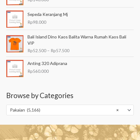
.
5
Sepeda Keranjang Mj
0
Rp
98.000
0
h
R
Bali Island Dino Kaos Balita Warna Rumah Kaos Bali
i
e
VIP
n
n
g
Rp
52.500
–
Rp
57.500
t
g
a
a
Anting 320 Adiprana
n
R
Rp
560.000
g
p
h
8
a
0
r
.
Browse by Categories
g
5
a
0
:
Pakaian (5,166)
×
0
R
p
5
2