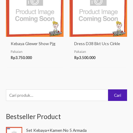
Kebaya Glewer Show Pjg
Dress D38 Bkt Ucs Cirkle
Pakaian
Pakaian
Rp
3.750.000
Rp
3.500.000
P
Cari
e
n
Bestseller Product
c
a
Set Kebaya+Kamen No 5 Armada