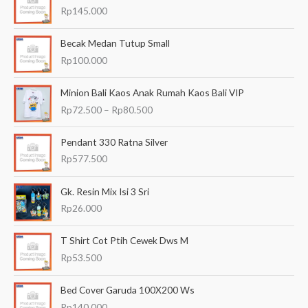
r
Rp
145.000
i
a
Becak Medan Tutup Small
n
Rp
100.000
u
R
Minion Bali Kaos Anak Rumah Kaos Bali VIP
n
e
Rp
72.500
–
Rp
80.500
t
n
t
u
a
Pendant 330 Ratna Silver
k
n
Rp
577.500
:
g
h
Gk. Resin Mix Isi 3 Sri
a
Rp
26.000
r
g
a
T Shirt Cot Ptih Cewek Dws M
:
Rp
53.500
R
p
Bed Cover Garuda 100X200 Ws
7
2
Rp
140.000