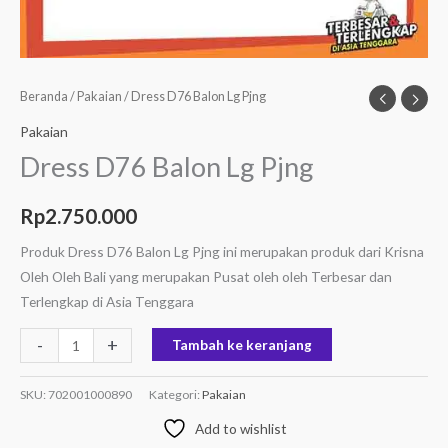
Beranda
/
Pakaian
/ Dress D76 Balon Lg Pjng
Pakaian
Dress D76 Balon Lg Pjng
Rp
2.750.000
Produk Dress D76 Balon Lg Pjng ini merupakan produk dari Krisna
Oleh Oleh Bali yang merupakan Pusat oleh oleh Terbesar dan
Terlengkap di Asia Tenggara
-
+
Tambah ke keranjang
SKU:
702001000890
Kategori:
Pakaian
Add to wishlist