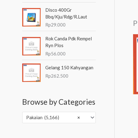
Disco 400Gr
Bbq/Kju/Rdg/R.Laut
P
Rp
29.000
Rok Canda Pdk Rempel
Ryn Plos
Rp
56.000
Gelang 150 Kahyangan
Rp
262.500
Browse by Categories
Pakaian (5,166)
×