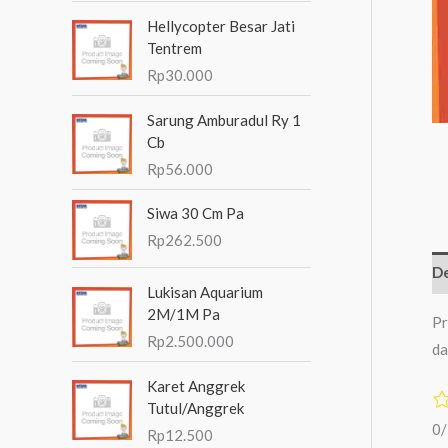
n
Hellycopter Besar Jati
t
Tentrem
Rp
30.000
u
k
Sarung Amburadul Ry 1
:
Cb
Rp
56.000
Siwa 30 Cm Pa
Rp
262.500
De
Lukisan Aquarium
2M/1M Pa
Pr
Rp
2.500.000
da
Karet Anggrek
Tutul/Anggrek
0
Rp
12.500