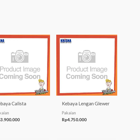
baya Calista
Kebaya Lengan Glewer
kaian
Pakaian
p
3.900.000
Rp
4.750.000