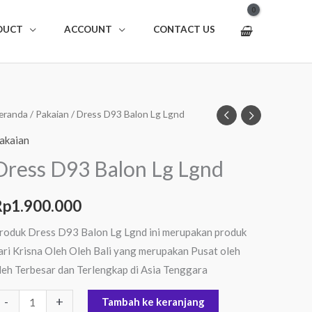
DUCT
ACCOUNT
CONTACT US
uantitas
eranda
/
Pakaian
/ Dress D93 Balon Lg Lgnd
ress
akaian
93
Dress D93 Balon Lg Lgnd
alon
g
Rp
1.900.000
gnd
roduk Dress D93 Balon Lg Lgnd ini merupakan produk
ari Krisna Oleh Oleh Bali yang merupakan Pusat oleh
leh Terbesar dan Terlengkap di Asia Tenggara
-
+
Tambah ke keranjang