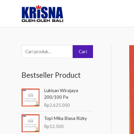
Lewati
ke
konten
P
Cari
e
n
Bestseller Product
c
a
Lukisan Wirajaya
r
200/100 Pa
i
Rp
2.625.000
a
Topi Mika Biasa Rizky
n
Rp
12.500
u