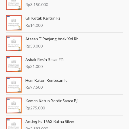
r
Rp
3.150.000
i
a
Gk Kotak Kartun Fz
n
Rp
14.000
u
Atasan T.Panjang Anak Xxl Rb
n
Rp
53.000
t
u
Asbak Resin Besar Fifi
k
Rp
31.000
:
Hem Katun Rentesan Ic
Rp
97.500
Kamen Katun Bordir Sanca Bj
Rp
275.000
Anting Es 1653 Ratna Silver
Rp
2.893.000