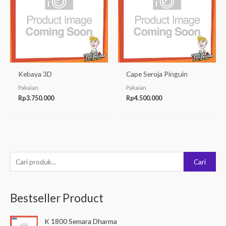
Kebaya 3D
Cape Seroja Pinguin
Pakaian
Pakaian
Rp
3.750.000
Rp
4.500.000
P
Cari
e
n
Bestseller Product
c
a
K 1800 Semara Dharma