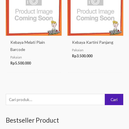
Kebaya Melati Plain
Kebaya Kartini Panjang
Barcode
Pakaian
Rp
3.500.000
Pakaian
Rp
5.500.000
P
Cari
e
n
Bestseller Product
c
a