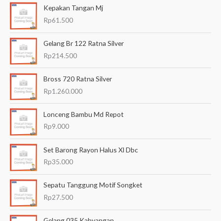
Kepakan Tangan Mj
r
Rp
61.500
i
a
Gelang Br 122 Ratna Silver
n
Rp
214.500
u
Bross 720 Ratna Silver
n
Rp
1.260.000
t
u
Lonceng Bambu Md Repot
k
Rp
9.000
:
Set Barong Rayon Halus Xl Dbc
Rp
35.000
Sepatu Tanggung Motif Songket
Rp
27.500
Gelang 035 Kahyangan