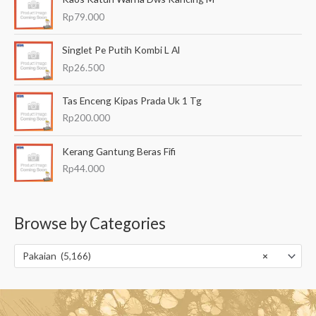
Rp
79.000
Singlet Pe Putih Kombi L Al
Rp
26.500
Tas Enceng Kipas Prada Uk 1 Tg
Rp
200.000
Kerang Gantung Beras Fifi
Rp
44.000
Browse by Categories
Pakaian (5,166)
×