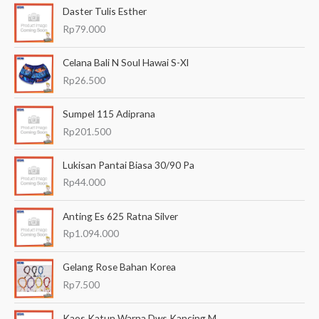
Daster Tulis Esther
r
Rp
79.000
i
a
Celana Bali N Soul Hawai S-Xl
n
Rp
26.500
u
Sumpel 115 Adiprana
n
Rp
201.500
t
u
Lukisan Pantai Biasa 30/90 Pa
k
Rp
44.000
:
Anting Es 625 Ratna Silver
Rp
1.094.000
Gelang Rose Bahan Korea
Rp
7.500
Kaos Katun Warna Dws Kancing M