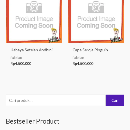
Kebaya Setelan Andhini
Cape Seroja Pinguin
Pakaian
Pakaian
Rp
4.500.000
Rp
4.500.000
P
Cari
e
n
Bestseller Product
c
a