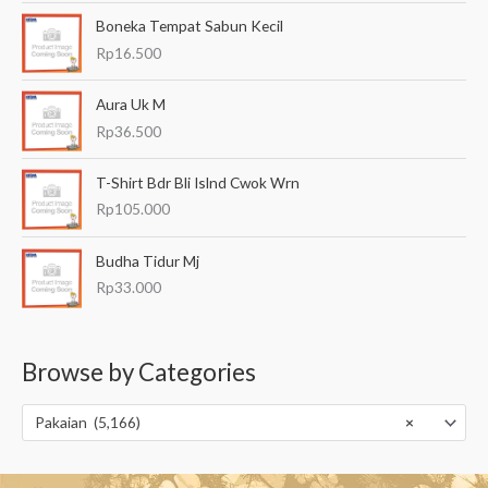
Boneka Tempat Sabun Kecil
Rp
16.500
Aura Uk M
Rp
36.500
T-Shirt Bdr Bli Islnd Cwok Wrn
Rp
105.000
Budha Tidur Mj
Rp
33.000
Browse by Categories
Pakaian (5,166)
×