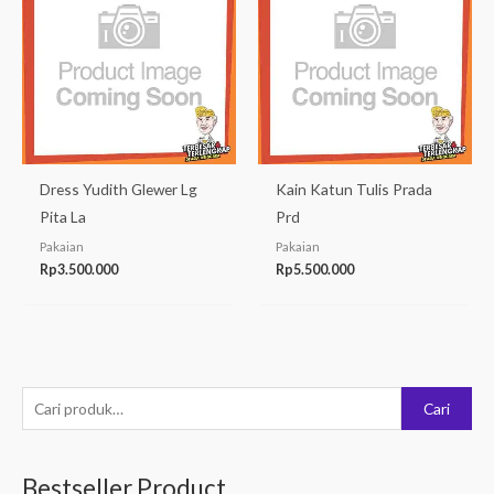
Dress Yudith Glewer Lg
Kain Katun Tulis Prada
Pita La
Prd
Pakaian
Pakaian
Rp
3.500.000
Rp
5.500.000
P
Cari
e
n
Bestseller Product
c