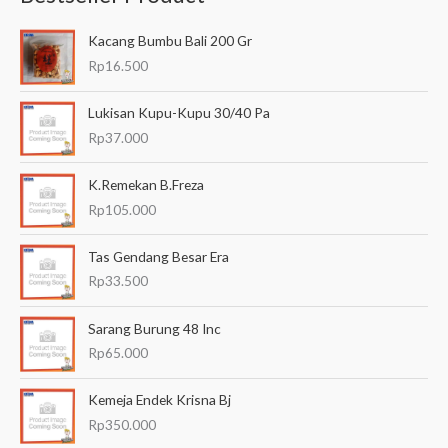
a
Kacang Bumbu Bali 200 Gr
r
Rp
16.500
i
a
Lukisan Kupu-Kupu 30/40 Pa
n
Rp
37.000
u
K.Remekan B.Freza
n
Rp
105.000
t
u
Tas Gendang Besar Era
k
Rp
33.500
:
Sarang Burung 48 Inc
Rp
65.000
Kemeja Endek Krisna Bj
Rp
350.000