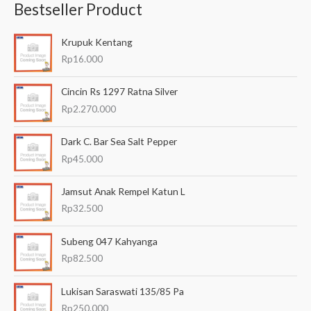
Bestseller Product
c
a
Krupuk Kentang
r
Rp
16.000
i
a
Cincin Rs 1297 Ratna Silver
n
Rp
2.270.000
u
Dark C. Bar Sea Salt Pepper
n
Rp
45.000
t
u
Jamsut Anak Rempel Katun L
k
Rp
32.500
:
Subeng 047 Kahyanga
Rp
82.500
Lukisan Saraswati 135/85 Pa
Rp
250.000