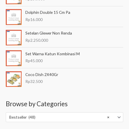
Dolphin Double 15 Cm Pa
Rp
16.000
Setelan Glewer Non Renda
Rp
2.250.000
Set Warna Katun Kombinasi M
Rp
45.000
Coco Dish 2X40Gr
Rp
32.500
Browse by Categories
Bestseller (48)
×