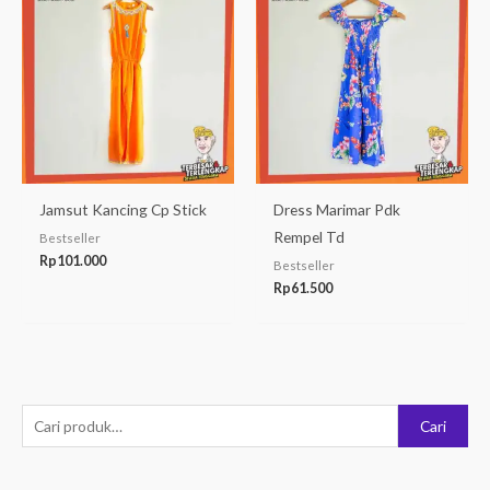
Jamsut Kancing Cp Stick
Dress Marimar Pdk
Rempel Td
Bestseller
Rp
101.000
Bestseller
Rp
61.500
P
Cari
e
n