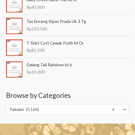
Rp
45.000
Tas Enceng Kipas Prada Uk 3 Tg
Rp
233.500
T Shirt Cott Cewek Putih M Ck
Rp
81.500
Gelang Tali Rainbow Isi 6
Rp
15.000
Browse by Categories
Pakaian (5,166)
×