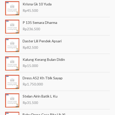
Krisna Gk 10 Yuda
r
Rp
45.500
i
a
P 135 Semara Dharma
n
Rp
236.500
u
Daster Lili Pendek Apsari
n
Rp
82.500
t
u
Kalung Kerang Bulan Didin
k
Rp
15.000
:
Dress A52 Kh Tblk Sayap
Rp
1.750.000
Stelan Airin Batik L Ku
Rp
31.500
Baby Dress Caca Pita Uk Xl