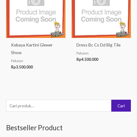
Kebaya Kartini Glewer
Dress Bc Cs Dd Blg Tile
Show
Pakaian
Rp
4.500.000
Pakaian
Rp
3.500.000
P
Cari
e
n
Bestseller Product
c
a