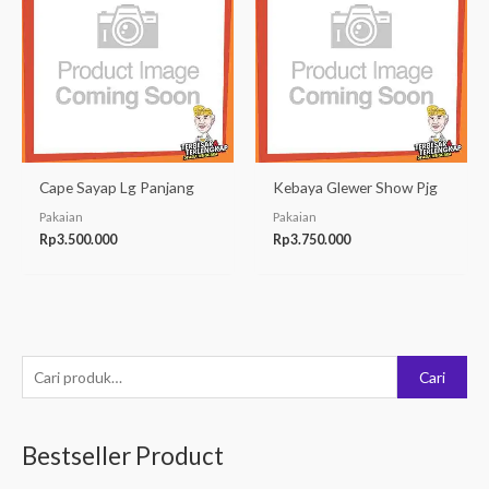
Cape Sayap Lg Panjang
Kebaya Glewer Show Pjg
Pakaian
Pakaian
Rp
3.500.000
Rp
3.750.000
P
Cari
e
n
Bestseller Product
c
a