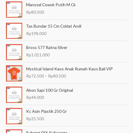
Manssel Cowok Putih M Ck
r
Rp
80.500
i
a
Tas Bundar 15 Cm Coklat Andi
n
Rp
198.000
u
Bross 577 Ratna Silver
n
Rp
1.011.000
t
u
R
Mystical Island Kaos Anak Rumah Kaos Bali VIP
k
e
Rp
72.500
–
Rp
80.500
n
:
t
a
Abon Sapi 100 Gr Original
n
Rp
44.000
g
h
Kc Asin Plastik 250 Gr
a
Rp
25.500
r
g
a
Subeng 046 Kahyanga