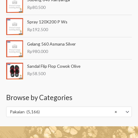
:
Rp
80.500
R
p
Spray 120X200 P Ws
7
2
Rp
192.500
.
5
Gelang 560 Asmana Silver
0
Rp
980.000
0
h
Sandal Flip Flop Cowok Olive
i
n
Rp
58.500
g
g
a
Browse by Categories
R
p
8
Pakaian (5,166)
×
0
.
5
0