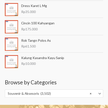
Dress Karet L Mg
Rp
35.000
Cincin 100 Kahyangan
Rp
175.000
Rok Tangn Polos As
Rp
61.500
Kalung Kasandra Kayu Sanip
Rp
10.000
Browse by Categories
Souvenir & Aksesoris (3,502)
×