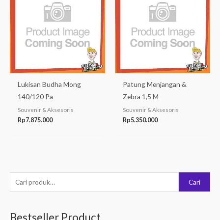
Lukisan Budha Mong
Patung Menjangan &
140/120 Pa
Zebra 1,5 M
Souvenir & Aksesoris
Souvenir & Aksesoris
Rp
7.875.000
Rp
5.350.000
P
Cari
e
n
Bestseller Product
c