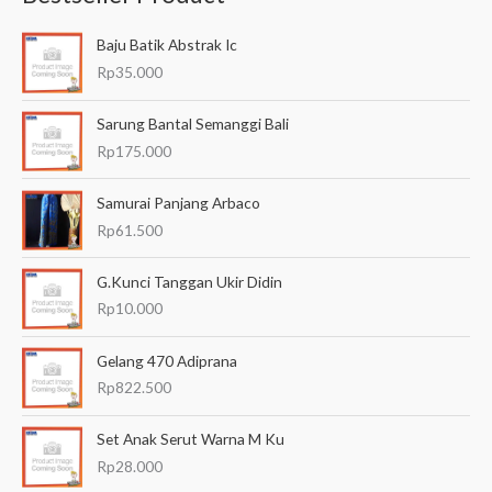
a
Baju Batik Abstrak Ic
r
Rp
35.000
i
a
Sarung Bantal Semanggi Bali
n
Rp
175.000
u
Samurai Panjang Arbaco
n
Rp
61.500
t
u
G.Kunci Tanggan Ukir Didin
k
Rp
10.000
:
Gelang 470 Adiprana
Rp
822.500
Set Anak Serut Warna M Ku
Rp
28.000