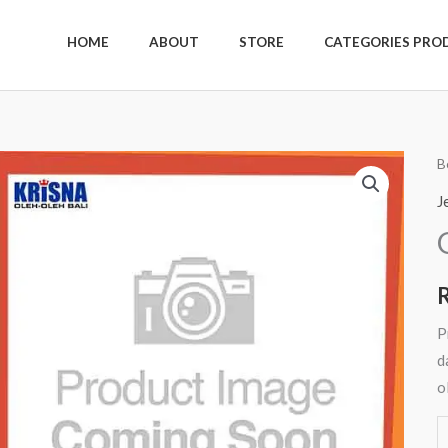
HOME
ABOUT
STORE
CATEGORIES PRO
K
B
G
J
1
A
S
P
d
o