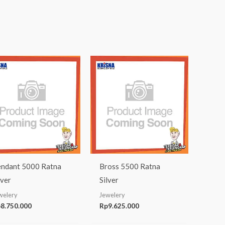
ndant 5000 Ratna
Bross 5500 Ratna
lver
Silver
welery
Jewelery
p
8.750.000
Rp
9.625.000