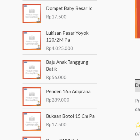
n
Dompet Baby Besar Ic
t
Rp
17.500
u
Lukisan Pasar Yoyok
k
120/2M Pa
:
Rp
4.025.000
Baju Anak Tanggung
Batik
Rp
56.000
De
Penden 165 Adiprana
Rp
289.000
Pr
da
Bukaan Botol 15 Cm Pa
Rp
17.500
0