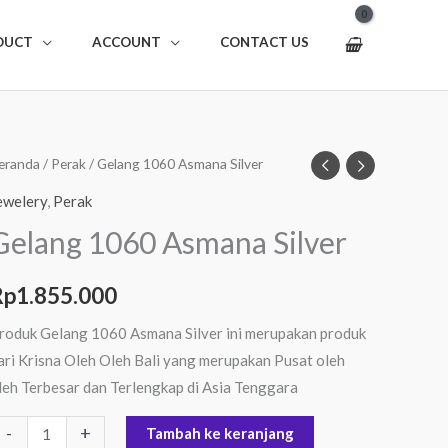
DUCT
ACCOUNT
CONTACT US
uantitas
eranda
/
Perak
/ Gelang 1060 Asmana Silver
elang
ewelery
,
Perak
060
Gelang 1060 Asmana Silver
smana
ilver
Rp
1.855.000
roduk Gelang 1060 Asmana Silver ini merupakan produk
ari Krisna Oleh Oleh Bali yang merupakan Pusat oleh
leh Terbesar dan Terlengkap di Asia Tenggara
-
+
Tambah ke keranjang