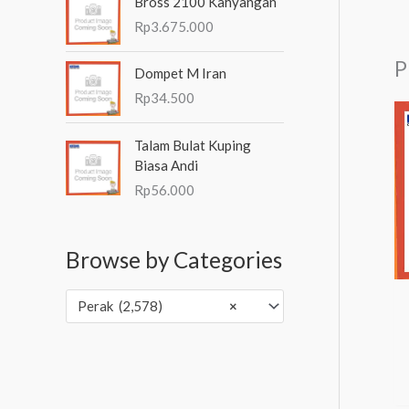
Bross 2100 Kahyangan
Rp
3.675.000
P
Dompet M Iran
Rp
34.500
Talam Bulat Kuping
Biasa Andi
Rp
56.000
Browse by Categories
Perak (2,578)
×