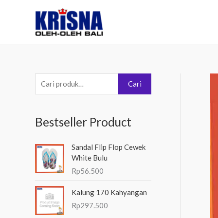
Lewati
ke
konten
P
Cari
e
n
Bestseller Product
c
a
Sandal Flip Flop Cewek
r
White Bulu
i
Rp
56.500
a
Kalung 170 Kahyangan
n
Rp
297.500
u