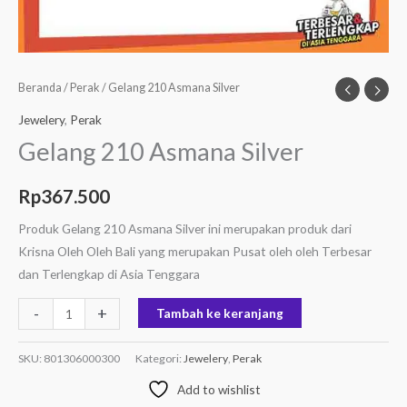
Beranda
/
Perak
/ Gelang 210 Asmana Silver
Jewelery
,
Perak
Gelang 210 Asmana Silver
Rp
367.500
Produk Gelang 210 Asmana Silver ini merupakan produk dari
Krisna Oleh Oleh Bali yang merupakan Pusat oleh oleh Terbesar
dan Terlengkap di Asia Tenggara
-
+
Tambah ke keranjang
SKU:
801306000300
Kategori:
Jewelery
,
Perak
Add to wishlist