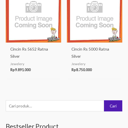
Cincin Rs 5652 Ratna
Cincin Rs 5000 Ratna
Silver
Silver
Jewelery
Jewelery
Rp
9.891.000
Rp
8.750.000
P
Cari
e
n
Bestseller Product
c