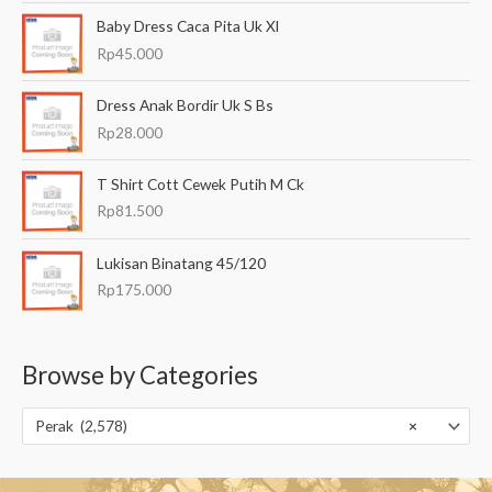
Baby Dress Caca Pita Uk Xl
Rp
45.000
Dress Anak Bordir Uk S Bs
Rp
28.000
T Shirt Cott Cewek Putih M Ck
Rp
81.500
Lukisan Binatang 45/120
Rp
175.000
Browse by Categories
Perak (2,578)
×