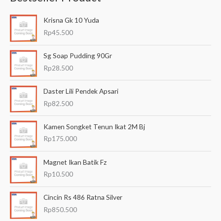
a
Krisna Gk 10 Yuda
r
Rp
45.500
i
a
Sg Soap Pudding 90Gr
n
Rp
28.500
u
Daster Lili Pendek Apsari
n
Rp
82.500
t
u
Kamen Songket Tenun Ikat 2M Bj
k
Rp
175.000
:
Magnet Ikan Batik Fz
Rp
10.500
Cincin Rs 486 Ratna Silver
Rp
850.500