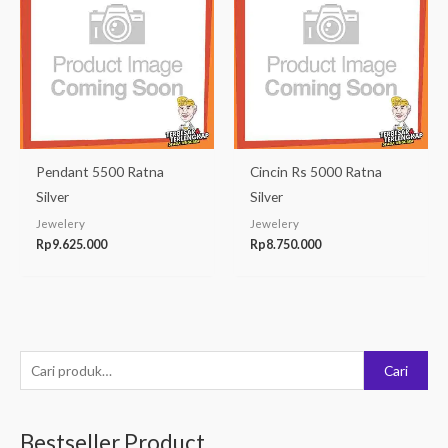
Pendant 5500 Ratna
Cincin Rs 5000 Ratna
Silver
Silver
Jewelery
Jewelery
Rp
9.625.000
Rp
8.750.000
P
Cari
e
n
Bestseller Product
c