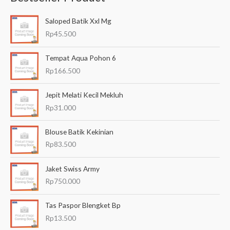
a
Saloped Batik Xxl Mg
r
Rp
45.500
i
a
Tempat Aqua Pohon 6
n
Rp
166.500
u
Jepit Melati Kecil Mekluh
n
Rp
31.000
t
u
Blouse Batik Kekinian
k
Rp
83.500
:
Jaket Swiss Army
Rp
750.000
Tas Paspor Blengket Bp
Rp
13.500