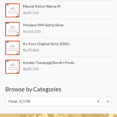
Massel Katun Warna M
Rp
45.500
Pendant 094 Ratna Silver
Rp
165.500
Kc Koro Original Sinta 300Gr
Rp
30.000
Korden Tumanggl Bordir+Poniic
Rp
82.500
Browse by Categories
Perak (2,578)
×