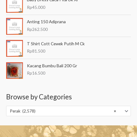
Rp
45.000
Anting 150 Adiprana
Rp
262.500
T Shirt Cott Cewek Putih M Ck
Rp
81.500
Kacang Bumbu Bali 200 Gr
Rp
16.500
Browse by Categories
Perak (2,578)
×