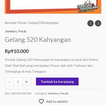
Beranda
/
Perak
/ Gelang 520 Kahyangan
Jewelery
,
Perak
Gelang 520 Kahyangan
Rp
910.000
Produk Gelang 520 Kahyangan ini merupakan produk dari Krisna
Oleh Oleh Bali yang merupakan Pusat oleh oleh Terbesar dan
Terlengkap di Asia Tenggara
-
+
Tambah ke keranjang
SKU:
801407000340
Kategori:
Jewelery
,
Perak
Add to wishlist