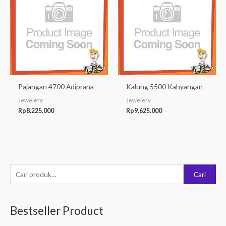
Pajangan 4700 Adiprana
Kalung 5500 Kahyangan
Jewelery
Jewelery
Rp
8.225.000
Rp
9.625.000
P
Cari
e
n
Bestseller Product
c
a