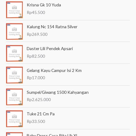
Krisna Gk 10 Yuda
r
Rp
45.500
i
a
Kalung Nc 154 Ratna Silver
n
Rp
269.500
u
Daster Lili Pendek Apsari
n
Rp
82.500
t
u
Gelang Kayu Campur Isi 2 Km
k
Rp
17.000
:
Sumpel/Giwang 1500 Kahyangan
Rp
2.625.000
Tuke 21 Cm Pa
Rp
33.500
Baby Dress Caca Pita Uk Xl