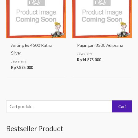
Anting Es 4500 Ratna
Pajangan 8500 Adiprana
Silver
Jewelery
Rp
14.875.000
Jewelery
Rp
7.875.000
P
Cari
e
n
Bestseller Product
c
a