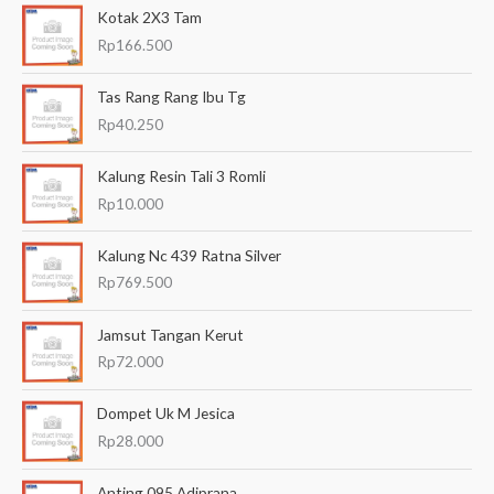
Kotak 2X3 Tam
r
Rp
166.500
i
a
Tas Rang Rang Ibu Tg
n
Rp
40.250
u
Kalung Resin Tali 3 Romli
n
Rp
10.000
t
u
Kalung Nc 439 Ratna Silver
k
Rp
769.500
:
Jamsut Tangan Kerut
Rp
72.000
Dompet Uk M Jesica
Rp
28.000
Anting 095 Adiprana