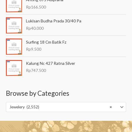
Rp
166.500
Lukisan Budha Prada 30/40 Pa
Rp
40.000
Surfing 18 Cm Batik Fz
Rp
9.500
Kalung Nc 427 Ratna Silver
Rp
747.500
Browse by Categories
Jewelery (2,552)
×